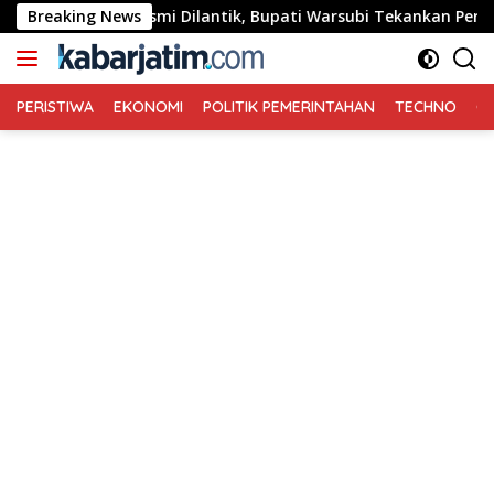
Langsung
ang Resmi Dilantik, Bupati Warsubi Tekankan Peran Strategis
Breaking News
ke
konten
PERISTIWA
EKONOMI
POLITIK PEMERINTAHAN
TECHNO
Ga