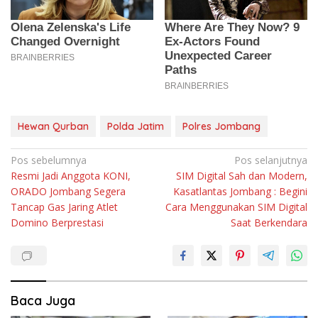
Hewan Qurban
Polda Jatim
Polres Jombang
Navigasi
Pos sebelumnya
Pos selanjutnya
Resmi Jadi Anggota KONI,
SIM Digital Sah dan Modern,
pos
ORADO Jombang Segera
Kasatlantas Jombang : Begini
Tancap Gas Jaring Atlet
Cara Menggunakan SIM Digital
Domino Berprestasi
Saat Berkendara
Baca Juga