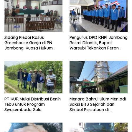
Sidang Pledoi Kasus
Pengurus DPD KNPI Jombang
Greenhouse Ganja di PN
Resmi Dilantik, Bupati
Jombang: Kuasa Hukum
Warsubi Tekankan Peran
Minta Tiga Terdakwa Divonis
Strategis Pemuda
Bebas dan Direhabilitasi
PT KUR Mulai Distribusi Benih
Menara Bahrul Ulum Menjadi
Tebu untuk Program
Saksi Bisu Sejarah dan
Swasembada Gula
Simbol Persatuan di
Muktamar ke-35 NU