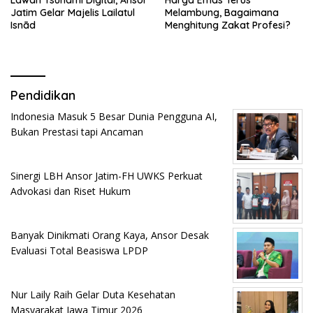
Lawan Tsunami Digital, Ansor
Harga Emas Terus
Jatim Gelar Majelis Lailatul
Melambung, Bagaimana
Isnād
Menghitung Zakat Profesi?
Pendidikan
Indonesia Masuk 5 Besar Dunia Pengguna AI,
Bukan Prestasi tapi Ancaman
Sinergi LBH Ansor Jatim-FH UWKS Perkuat
Advokasi dan Riset Hukum
Banyak Dinikmati Orang Kaya, Ansor Desak
Evaluasi Total Beasiswa LPDP
Nur Laily Raih Gelar Duta Kesehatan
Masyarakat Jawa Timur 2026