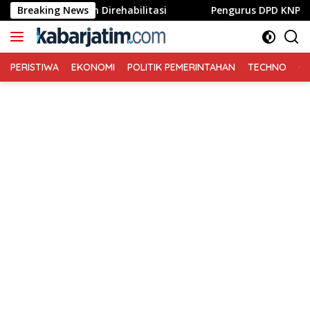
Langsung
as dan Direhabilitasi
Breaking News
Pengurus DPD KNPI Jombang Resm
ke
konten
PERISTIWA
EKONOMI
POLITIK PEMERINTAHAN
TECHNO
Ga