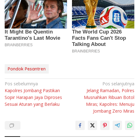
Pondok Pesantren
Navigasi
Pos sebelumnya
Pos selanjutnya
Kapolres Jombang Pastikan
Jelang Ramadan, Polres
pos
Sopir Harapan Jaya Diproses
Musnahkan Ribuan Botol
Sesuai Aturan yang Berlaku
Miras; Kapolres: Menuju
Jombang Zero Miras