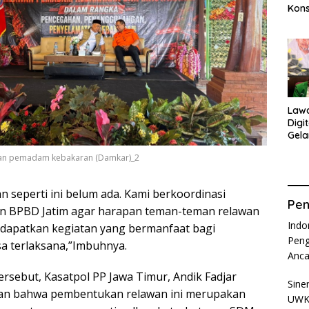
Kons
Ama
Ana
Law
Digi
Gela
Isnā
wan pemadam kebakaran (Damkar)_2
 seperti ini belum ada. Kami berkoordinasi
Pen
an BPBD Jatim agar harapan teman-teman relawan
Indo
dapatkan kegiatan yang bermanfaat bagi
Peng
sa terlaksana,”Imbuhnya.
Anc
rsebut, Kasatpol PP Jawa Timur, Andik Fadjar
Sine
kan bahwa pembentukan relawan ini merupakan
UWKS