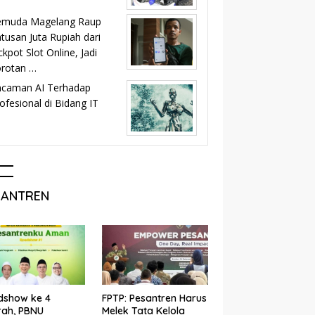
emuda Magelang Raup
tusan Juta Rupiah dari
ckpot Slot Online, Jadi
orotan …
ncaman AI Terhadap
ofesional di Bidang IT
SANTREN
dshow ke 4
FPTP: Pesantren Harus
rah, PBNU
Melek Tata Kelola