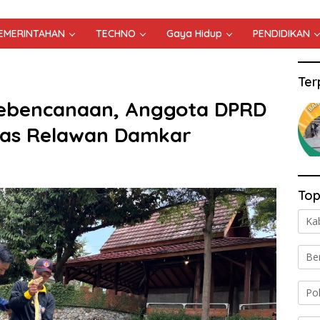
PEMERINTAHAN
TECHNO
Gaya Hidup
PENDIDIKAN
Ter
 Kebencanaan, Anggota DPRD
tas Relawan Damkar
Top
Ka
Be
Po