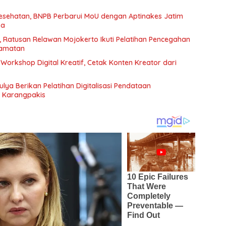
sehatan, BNPB Perbarui MoU dengan Aptinakes Jatim
sa
, Ratusan Relawan Mojokerto Ikuti Pelatihan Pencegahan
lamatan
Workshop Digital Kreatif, Cetak Konten Kreator dari
ulya Berikan Pelatihan Digitalisasi Pendataan
 Karangpakis