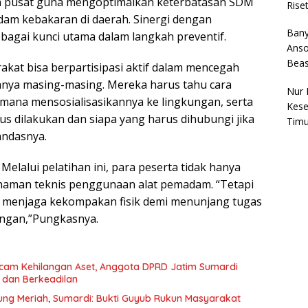
 pusat guna mengoptimalkan keterbatasan SDM
Rise
am kebakaran di daerah. Sinergi dengan
Bany
ebagai kunci utama dalam langkah preventif.
Anso
Bea
kat bisa berpartisipasi aktif dalam mencegah
hnya masing-masing. Mereka harus tahu cara
Nur 
ana mensosialisasikannya ke lingkungan, serta
Kese
s dilakukan dan siapa yang harus dihubungi jika
Timu
andasnya.
Melalui pelatihan ini, para peserta tidak hanya
man teknis penggunaan alat pemadam. “Tetapi
k menjaga kekompakan fisik demi menunjang tugas
angan,”Pungkasnya.
cam Kehilangan Aset, Anggota DPRD Jatim Sumardi
 dan Berkeadilan
ng Meriah, Sumardi: Bukti Guyub Rukun Masyarakat