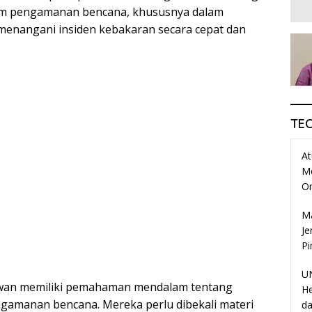
am pengamanan bencana, khususnya dalam
menangani insiden kebakaran secara cepat dan
TE
At
M
O
Ma
Je
Pi
UN
awan memiliki pemahaman mendalam tentang
He
gamanan bencana. Mereka perlu dibekali materi
da