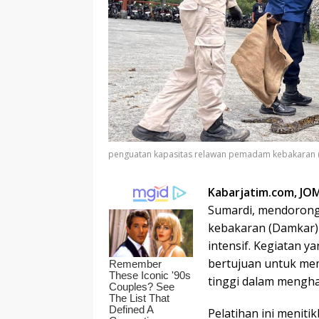
penguatan kapasitas relawan pemadam kebakaran 
Kabarjatim.com, J
Sumardi, mendorong
kebakaran (Damkar) 
intensif. Kegiatan y
bertujuan untuk mem
tinggi dalam mengha
Pelatihan ini menit