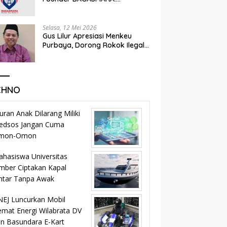
Momentum Kemandirian dan
Keadilan Bagi Rakyat Madura
Selasa, 12 Mei 2026
Gus Lilur Apresiasi Menkeu
Purbaya, Dorong Rokok Ilegal
Masuk Jalur Legal dan
Percepat KEK Tembakau
Madura
CHNO
uran Anak Dilarang Miliki
edsos Jangan Cuma
mon-Omon
hasiswa Universitas
mber Ciptakan Kapal
ntar Tanpa Awak
EJ Luncurkan Mobil
mat Energi Wilabrata DV
n Basundara E-Kart