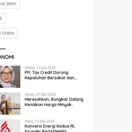
bar Jatim
B
i Online
ONOMI
Selasa, 14 Juli 2026
PFI: Tax Credit Dorong
Kepatuhan Berzakat dan
Penyaluran Terorganisir
Kamis, 21 Mei 2026
Meresahkan, Bongkar Dalang
Kenaikan Harga Minyak
Goreng
Rabu, 13 Mei 2026
Konversi Energi Kedua RI,
Founder BAGASMARA: