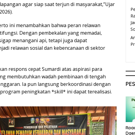
 lapangan agar siap saat terjun di masyarakat,”Ujar
P
2026).
Ra
Ja
kerto ini menambahkan bahwa peran relawan
S
ltifungsi. Dengan pembekalan yang memadai,
A
sigap menangani api, tetapi juga dapat
Pr
jadi relawan sosial dan kebencanaan di sektor
kan respons cepat Sumardi atas aspirasi para
yang membutuhkan wadah pembinaan di tengah
PE
 anggaran. Ia pun langsung berkoordinasi dengan
 program peningkatan *skill* ini dapat terealisasi.
Roa
Dae