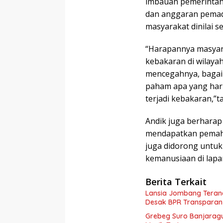
imbauan pemerintah
dan anggaran pemad
masyarakat dinilai s
“Harapannya masyara
kebakaran di wilaya
mencegahnya, bagaim
paham apa yang haru
terjadi kebakaran,”t
Andik juga berharap 
mendapatkan pemaha
juga didorong untu
kemanusiaan di lap
Berita Terkait
Lansia Jombang Teran
Desak BPR Transparan
Grebeg Suro Banjaragu