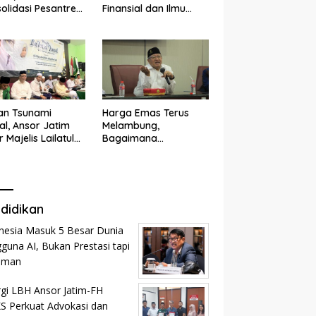
olidasi Pesantren
Finansial dan Ilmu
n dan Ramah
Kesehatan
k
an Tsunami
Harga Emas Terus
tal, Ansor Jatim
Melambung,
r Majelis Lailatul
Bagaimana
d
Menghitung Zakat
Profesi?
didikan
nesia Masuk 5 Besar Dunia
guna AI, Bukan Prestasi tapi
aman
rgi LBH Ansor Jatim-FH
 Perkuat Advokasi dan