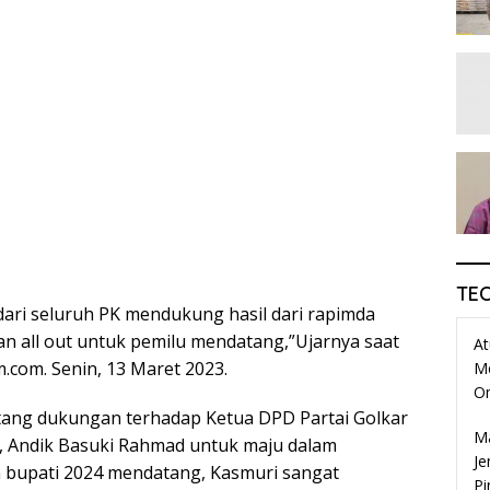
TE
dari seluruh PK mendukung hasil dari rapimda
an all out untuk pemilu mendatang,”Ujarnya saat
At
.com. Senin, 13 Maret 2023.
M
O
tang dukungan terhadap Ketua DPD Partai Golkar
Ma
 Andik Basuki Rahmad untuk maju dalam
Je
n bupati 2024 mendatang, Kasmuri sangat
Pi