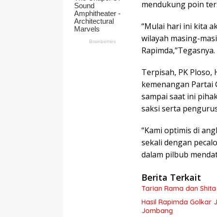
mendukung poin ter
“Mulai hari ini kita
wilayah masing-mas
Rapimda,”Tegasnya.
Terpisah, PK Ploso,
kemenangan Partai G
sampai saat ini pih
saksi serta penguru
“Kami optimis di a
sekali dengan pecal
dalam pilbub menda
Berita Terkait
Tarian Rama dan Shit
Hasil Rapimda Golkar 
Jombang