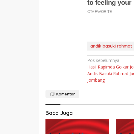
andik basuki rahmat
Navigasi
Pos sebelumnya
Hasil Rapimda Golkar 
pos
Andik Basuki Rahmat Jad
Jombang
Komentar
Baca Juga