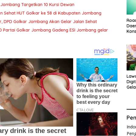
 Jombang Targetkan 10 Kursi Dewan
lan Sehat HUT Golkar ke 58 di Kabupaten Jombang
Roa
ar, DPD Golkar Jombang Akan Gelar Jalan Sehat
Dae
PD Partai Golkar Jombang Gadeng ESI Jombang gelar
Kons
Ama
Ana
Law
Digi
Gela
Isnā
Pen
Indo
Peng