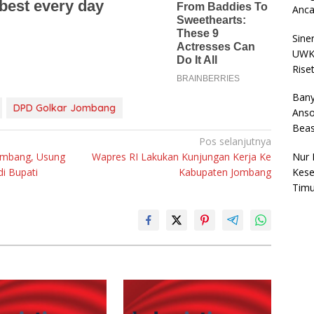
Anc
Sine
UWKS
Rise
Bany
DPD Golkar Jombang
Anso
Bea
Pos selanjutnya
Jombang, Usung
Wapres RI Lakukan Kunjungan Kerja Ke
Nur 
i Bupati
Kabupaten Jombang
Kese
Timu