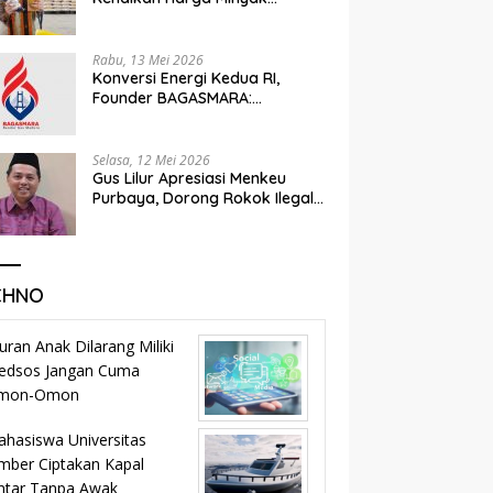
Goreng
Rabu, 13 Mei 2026
Konversi Energi Kedua RI,
Founder BAGASMARA:
Momentum Kemandirian dan
Keadilan Bagi Rakyat Madura
Selasa, 12 Mei 2026
Gus Lilur Apresiasi Menkeu
Purbaya, Dorong Rokok Ilegal
Masuk Jalur Legal dan
Percepat KEK Tembakau
Madura
CHNO
uran Anak Dilarang Miliki
edsos Jangan Cuma
mon-Omon
hasiswa Universitas
mber Ciptakan Kapal
ntar Tanpa Awak