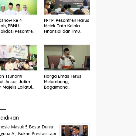
dshow ke 4
FPTP: Pesantren Harus
rah, PBNU
Melek Tata Kelola
olidasi Pesantren
Finansial dan Ilmu
n dan Ramah
Kesehatan
k
an Tsunami
Harga Emas Terus
tal, Ansor Jatim
Melambung,
r Majelis Lailatul
Bagaimana
d
Menghitung Zakat
Profesi?
didikan
nesia Masuk 5 Besar Dunia
guna AI, Bukan Prestasi tapi