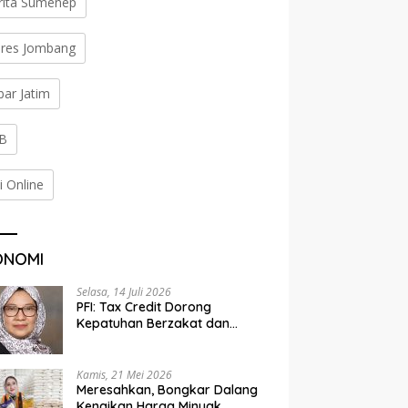
rita Sumenep
lres Jombang
bar Jatim
B
i Online
ONOMI
Selasa, 14 Juli 2026
PFI: Tax Credit Dorong
Kepatuhan Berzakat dan
Penyaluran Terorganisir
Kamis, 21 Mei 2026
Meresahkan, Bongkar Dalang
Kenaikan Harga Minyak