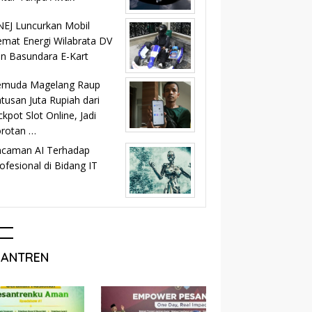
EJ Luncurkan Mobil
mat Energi Wilabrata DV
n Basundara E-Kart
emuda Magelang Raup
tusan Juta Rupiah dari
ckpot Slot Online, Jadi
orotan …
ncaman AI Terhadap
ofesional di Bidang IT
SANTREN