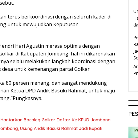
sebut.
UN
 akan terus berkoordinasi dengan seluruh kader di
He
ing untuk mewujudkan Keputusan
da
P
Ra
 Hendri Hari Agustin merasa optimis dengan
Ja
olkar di Kabupaten Jombang, hal ini dikarenakan
S
aknya selalu melakukan langkah koordinasi dengan
A
s desa untik kemenangan partai Golkar.
Pr
ngka 80 persen menang, dan sangat mendukung
onan Ketua DPD Andik Basuki Rahmat, untuk maju
tang,”Pungkasnya.
PE
a Hantarkan Bacaleg Golkar Daftar Ke KPUD Jombang
Jombang, Usung Andik Basuki Rahmat Jadi Bupati