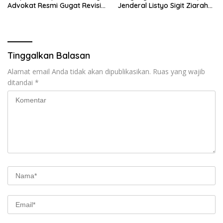
Advokat Resmi Gugat Revisi
Jenderal Listyo Sigit Ziarah
UU Polri ke MK
ke Makam Gus Dur di
Tebuireng Jombang
Tinggalkan Balasan
Alamat email Anda tidak akan dipublikasikan.
Ruas yang wajib
ditandai
*