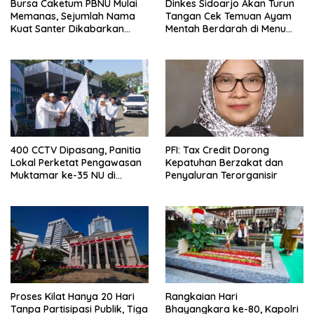
Bursa Caketum PBNU Mulai
Dinkes Sidoarjo Akan Turun
Memanas, Sejumlah Nama
Tangan Cek Temuan Ayam
Kuat Santer Dikabarkan
Mentah Berdarah di Menu
Bakal Maju
MBG SPPG Singogalih
400 CCTV Dipasang, Panitia
PFI: Tax Credit Dorong
Lokal Perketat Pengawasan
Kepatuhan Berzakat dan
Muktamar ke-35 NU di
Penyaluran Terorganisir
Tambakberas Jombang
Proses Kilat Hanya 20 Hari
Rangkaian Hari
Tanpa Partisipasi Publik, Tiga
Bhayangkara ke-80, Kapolri