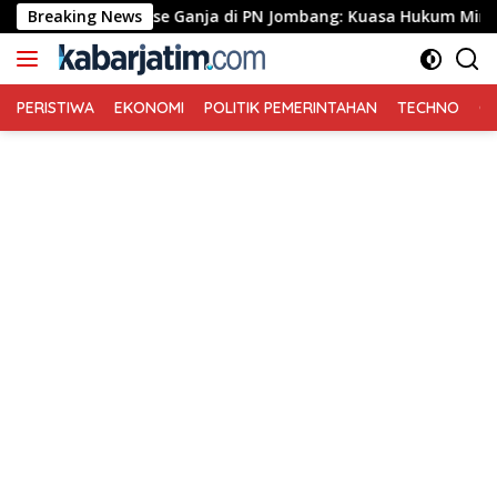
Langsung
reenhouse Ganja di PN Jombang: Kuasa Hukum Minta Tiga Terdak
Breaking News
ke
konten
PERISTIWA
EKONOMI
POLITIK PEMERINTAHAN
TECHNO
Ga