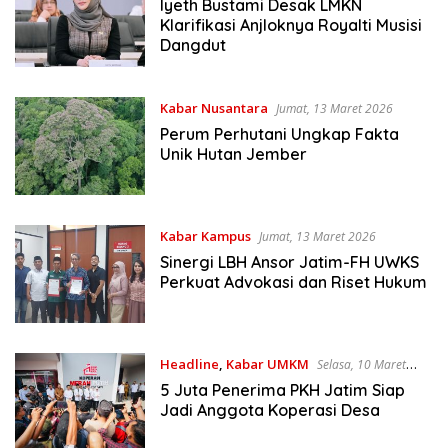
Iyeth Bustami Desak LMKN
Klarifikasi Anjloknya Royalti Musisi
Dangdut
Kabar Nusantara
Jumat, 13 Maret 2026
Perum Perhutani Ungkap Fakta
Unik Hutan Jember
Kabar Kampus
Jumat, 13 Maret 2026
Sinergi LBH Ansor Jatim-FH UWKS
Perkuat Advokasi dan Riset Hukum
Headline
,
Kabar UMKM
Selasa, 10 Maret
2026
5 Juta Penerima PKH Jatim Siap
Jadi Anggota Koperasi Desa