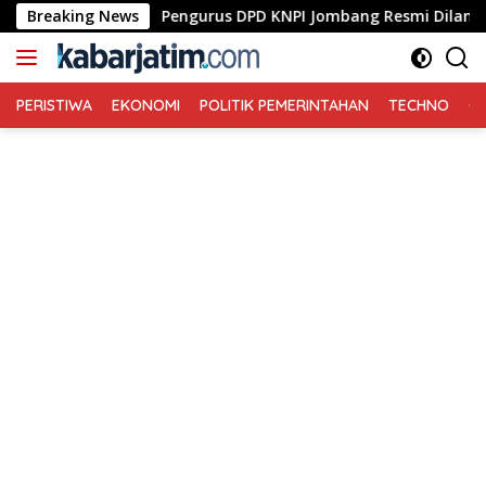
Langsung
bilitasi
Breaking News
Pengurus DPD KNPI Jombang Resmi Dilantik, B
ke
konten
PERISTIWA
EKONOMI
POLITIK PEMERINTAHAN
TECHNO
Ga