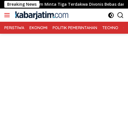
Langsung
a Hukum Minta Tiga Terdakwa Divonis Bebas dan Direhabilitasi
Breaking News
ke
konten
PERISTIWA
EKONOMI
POLITIK PEMERINTAHAN
TECHNO
Ga