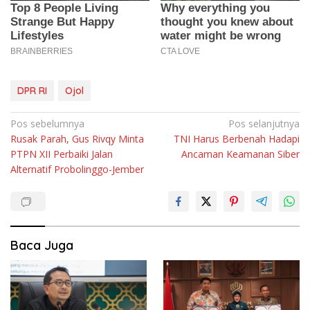
DPR RI
Ojol
Navigasi
Pos sebelumnya
Pos selanjutnya
Rusak Parah, Gus Rivqy Minta
TNI Harus Berbenah Hadapi
pos
PTPN XII Perbaiki Jalan
Ancaman Keamanan Siber
Alternatif Probolinggo-Jember
Baca Juga