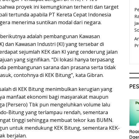
bahwa proyek ini kemungkinan terhenti dan target
P
ali tertunda apabila PT Kereta Cepat Indonesia
Ra
egera menerima suntikan modal dari negara.
Ja
S
t berikutnya adalah pembangunan Kawasan
A
 dan Kawasan Industri (KI) yang tersebar di
Pr
Terdapat sejumlah KEK dan KI yang cenderung jalan
juan yang signifikan. “Di lokasi hanya terpasang
ada pembangunan sarana dan prasana serta tidak
asuk, contohnya di KEK Bitung”, kata Gibran.
PE
salah di KEK Bitung menimbulkan kerugian yang
mnya manfaat ekonomi bagi masyarakat maupun
ga (Persero) Tbk pun mengeluhkan volume lalu
nado-Bitung yang terlampau rendah, sementara
angat tinggi sehingga membuat tekor kas BUMN.
angun untuk mendukung KEK Bitung, sementara KEK-
Roa
ak berjalan.
Dae