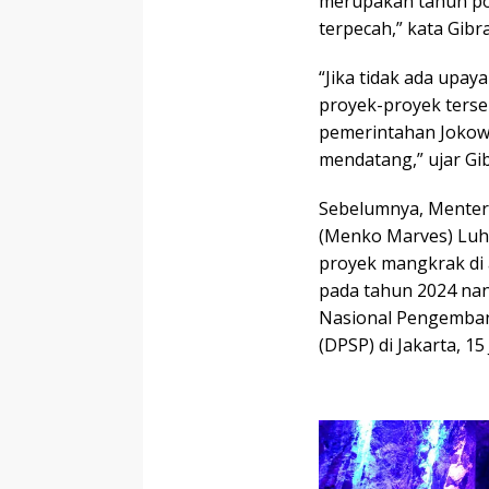
merupakan tahun pol
terpecah,” kata Gibr
“Jika tidak ada upay
proyek-proyek terse
pemerintahan Jokow
mendatang,” ujar Gi
Sebelumnya, Menteri
(Menko Marves) Luhu
proyek mangkrak di 
pada tahun 2024 nant
Nasional Pengembang
(DPSP) di Jakarta, 15 