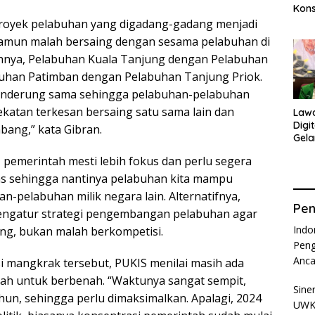
Kons
Ama
proyek pelabuhan yang digadang-gadang menjadi
Ana
namun malah bersaing dengan sesama pelabuhan di
ohnya, Pelabuhan Kuala Tanjung dengan Pelabuhan
buhan Patimban dengan Pelabuhan Tanjung Priok.
enderung sama sehingga pelabuhan-pelabuhan
ekatan terkesan bersaing satu sama lain dan
Law
Digi
bang,” kata Gibran.
Gela
Isnā
 pemerintah mesti lebih fokus dan perlu segera
as sehingga nantinya pelabuhan kita mampu
-pelabuhan milik negara lain. Alternatifnya,
Pen
engatur strategi pengembangan pelabuhan agar
Indo
ng, bukan malah berkompetisi.
Peng
Anc
si mangkrak tersebut, PUKIS menilai masih ada
ah untuk berbenah. “Waktunya sangat sempit,
Sine
hun, sehingga perlu dimaksimalkan. Apalagi, 2024
UWKS