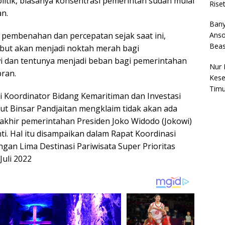
itik, biasanya konsentrasi pemerintah sudah mulai
Rise
an.
Bany
a pembenahan dan percepatan sejak saat ini,
Anso
Bea
but akan menjadi noktah merah bagi
i dan tentunya menjadi beban bagi pemerintahan
Nur 
bran.
Kese
Timu
 Koordinator Bidang Kemaritiman dan Investasi
t Binsar Pandjaitan mengklaim tidak akan ada
akhir pemerintahan Presiden Joko Widodo (Jokowi)
i. Hal itu disampaikan dalam Rapat Koordinasi
an Lima Destinasi Pariwisata Super Prioritas
Juli 2022