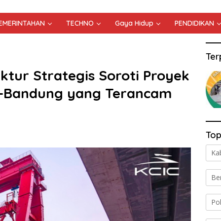
PEMERINTAHAN
TECHNO
Gaya Hidup
PENDIDIKAN
Ter
uktur Strategis Soroti Proyek
a-Bandung yang Terancam
Top
Ka
Be
Po