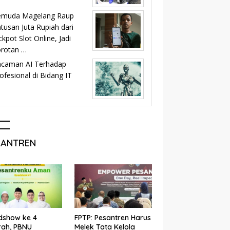
emuda Magelang Raup
tusan Juta Rupiah dari
ckpot Slot Online, Jadi
orotan …
ncaman AI Terhadap
ofesional di Bidang IT
SANTREN
dshow ke 4
FPTP: Pesantren Harus
rah, PBNU
Melek Tata Kelola