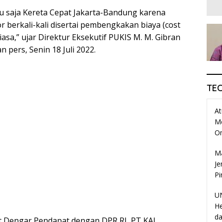
u saja Kereta Cepat Jakarta-Bandung karena
or berkali-kali disertai pembengkakan biaya (cost
iasa,” ujar Direktur Eksekutif PUKIS M. M. Gibran
 pers, Senin 18 Juli 2022.
TE
At
M
O
Ma
Je
Pi
UN
He
da
t Dengar Pendapat dengan DPR RI, PT KAI