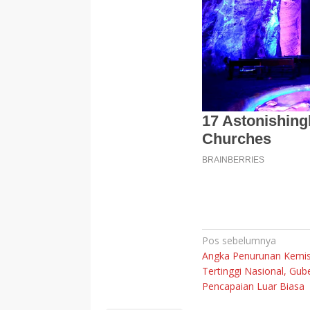
Navigasi
Pos sebelumnya
Angka Penurunan Kemisk
pos
Tertinggi Nasional, Gub
Pencapaian Luar Biasa