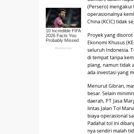
(Persero) mengakui 
operasionalnya kemb
China (KCIC) tidak s
Proyek yang disoro
Ekonomi Khusus (KEK)
seluruh Indonesia. 
di tempat tanpa kema
plang, namun tidak 
ada investasi yang m
Menurut Gibran, ma
besar. Selain mini
daerah, PT Jasa Mar
lintas Jalan Tol Ma
biaya operasional s
Padahal tol ini dib
nya sendiri malah tid