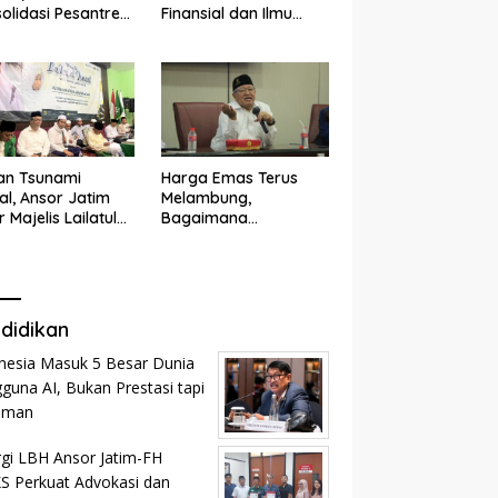
olidasi Pesantren
Finansial dan Ilmu
n dan Ramah
Kesehatan
k
an Tsunami
Harga Emas Terus
tal, Ansor Jatim
Melambung,
r Majelis Lailatul
Bagaimana
d
Menghitung Zakat
Profesi?
didikan
nesia Masuk 5 Besar Dunia
guna AI, Bukan Prestasi tapi
aman
rgi LBH Ansor Jatim-FH
 Perkuat Advokasi dan