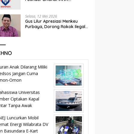
Momentum Kemandirian dan
Keadilan Bagi Rakyat Madura
Selasa, 12 Mei 2026
Gus Lilur Apresiasi Menkeu
Purbaya, Dorong Rokok Ilegal
Masuk Jalur Legal dan
Percepat KEK Tembakau
Madura
CHNO
uran Anak Dilarang Miliki
edsos Jangan Cuma
mon-Omon
hasiswa Universitas
mber Ciptakan Kapal
ntar Tanpa Awak
EJ Luncurkan Mobil
mat Energi Wilabrata DV
n Basundara E-Kart