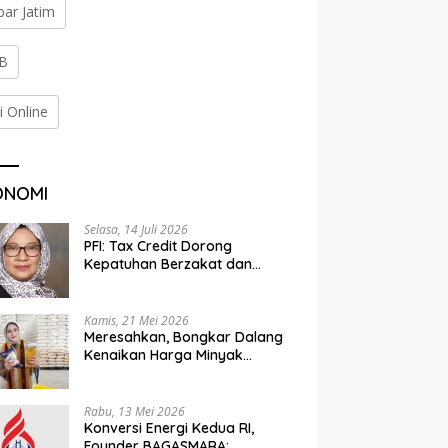
bar Jatim
B
i Online
ONOMI
Selasa, 14 Juli 2026
PFI: Tax Credit Dorong
Kepatuhan Berzakat dan
Penyaluran Terorganisir
Kamis, 21 Mei 2026
Meresahkan, Bongkar Dalang
Kenaikan Harga Minyak
Goreng
Rabu, 13 Mei 2026
Konversi Energi Kedua RI,
Founder BAGASMARA: