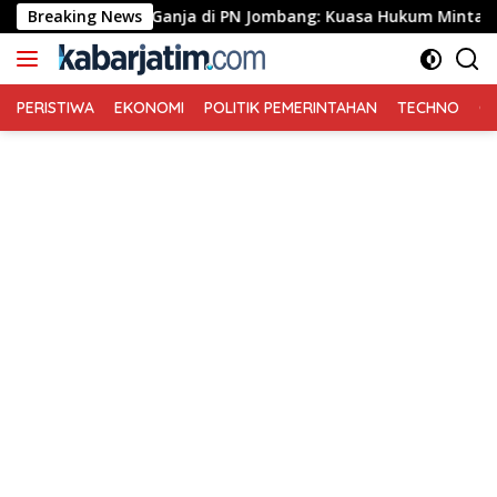
Langsung
nhouse Ganja di PN Jombang: Kuasa Hukum Minta Tiga Terdakwa 
Breaking News
ke
konten
PERISTIWA
EKONOMI
POLITIK PEMERINTAHAN
TECHNO
Ga