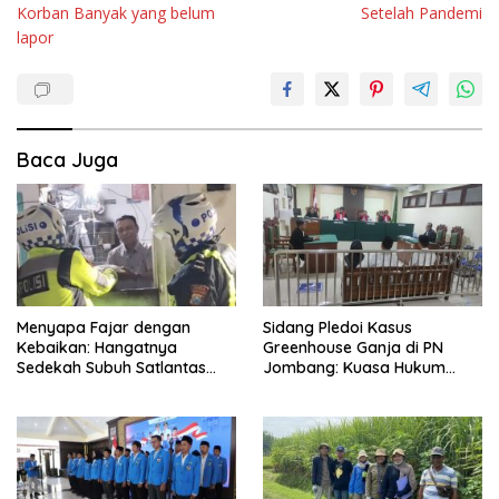
Korban Banyak yang belum
Setelah Pandemi
lapor
Baca Juga
Menyapa Fajar dengan
Sidang Pledoi Kasus
Kebaikan: Hangatnya
Greenhouse Ganja di PN
Sedekah Subuh Satlantas
Jombang: Kuasa Hukum
Polres Jombang di Tengah
Minta Tiga Terdakwa Divonis
Heningnya Pagi
Bebas dan Direhabilitasi