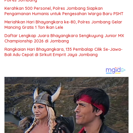
Kerahkan 500 Personel, Polres Jombang Siapkan
Pengamanan Humanis untuk Pengesahan Warga Baru PSHT
Meriahkan Hari Bhayangkara ke-80, Polres Jombang Gelar
Mancing Gratis 1 Ton Ikan Lele
Daftar Lengkap Juara Bhayangkara Sengkuyung Junior MX
Championship 2026 di Jombang
Rangkaian Hari Bhayangkara, 135 Pembalap Cilik Se-Jawa-
Bali Adu Cepat di Sirkuit Emprit Jaya Jombang