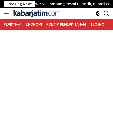
Langsung
gurus DPD KNPI Jombang Resmi Dilantik, Bupati Warsubi Tekan
Breaking News
ke
konten
PERISTIWA
EKONOMI
POLITIK PEMERINTAHAN
TECHNO
Ga