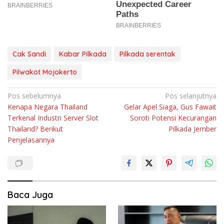
Cak Sandi
Kabar Pilkada
Pilkada serentak
Pilwakot Mojokerto
Navigasi
Pos sebelumnya
Pos selanjutnya
Kenapa Negara Thailand
Gelar Apel Siaga, Gus Fawait
pos
Terkenal Industri Server Slot
Soroti Potensi Kecurangan
Thailand? Berikut
Pilkada Jember
Penjelasannya
Baca Juga