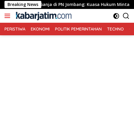
Langsung
house Ganja di PN Jombang: Kuasa Hukum Minta Tiga Terdakwa D
Breaking News
ke
konten
PERISTIWA
EKONOMI
POLITIK PEMERINTAHAN
TECHNO
Ga