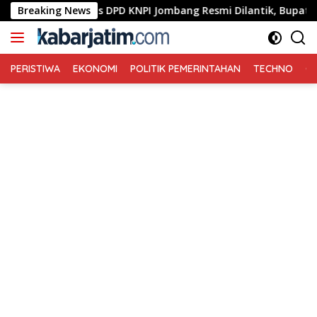
Langsung
Pengurus DPD KNPI Jombang Resmi Dilantik, Bupati Warsubi T
Breaking News
ke
konten
PERISTIWA
EKONOMI
POLITIK PEMERINTAHAN
TECHNO
Ga