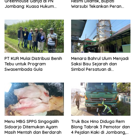
Greenhouse Ganja di PN
Resmi Dilantik, Bupati
Jombang: Kuasa Hukum
Warsubi Tekankan Peran
Minta Tiga Terdakwa Divonis
Strategis Pemuda
Bebas dan Direhabilitasi
PT KUR Mulai Distribusi Benih
Menara Bahrul Ulum Menjadi
Tebu untuk Program
Saksi Bisu Sejarah dan
Swasembada Gula
Simbol Persatuan di
Muktamar ke-35 NU
Menu MBG SPPG Singogalih
Truk Box Hino Diduga Rem
Sidoarjo Ditemukan Ayam
Blong Tabrak 3 Pemotor dan
Masih Mentah dan Berdarah
4 Pejalan Kaki di Jombang,