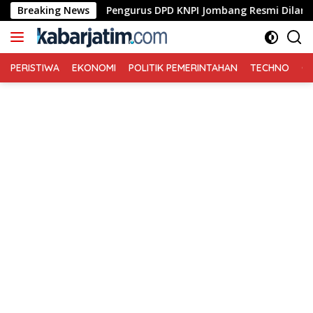
Langsung
asi
Breaking News
Pengurus DPD KNPI Jombang Resmi Dilantik, Bupati
ke
konten
PERISTIWA
EKONOMI
POLITIK PEMERINTAHAN
TECHNO
Ga