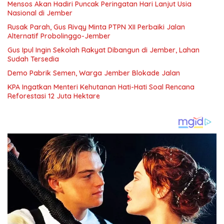
Mensos Akan Hadiri Puncak Peringatan Hari Lanjut Usia
Nasional di Jember
Rusak Parah, Gus Rivqy Minta PTPN XII Perbaiki Jalan
Alternatif Probolinggo-Jember
Gus Ipul Ingin Sekolah Rakyat Dibangun di Jember, Lahan
Sudah Tersedia
Demo Pabrik Semen, Warga Jember Blokade Jalan
KPA Ingatkan Menteri Kehutanan Hati-Hati Soal Rencana
Reforestasi 12 Juta Hektare