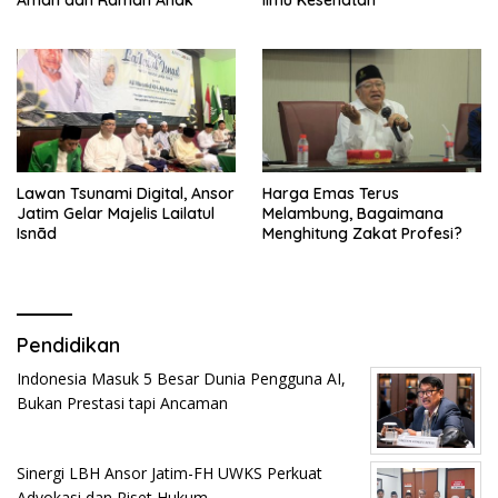
Aman dan Ramah Anak
Ilmu Kesehatan
Lawan Tsunami Digital, Ansor
Harga Emas Terus
Jatim Gelar Majelis Lailatul
Melambung, Bagaimana
Isnād
Menghitung Zakat Profesi?
Pendidikan
Indonesia Masuk 5 Besar Dunia Pengguna AI,
Bukan Prestasi tapi Ancaman
Sinergi LBH Ansor Jatim-FH UWKS Perkuat
Advokasi dan Riset Hukum