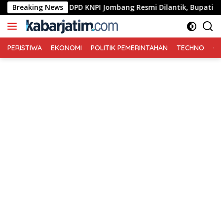
Langsung
engurus DPD KNPI Jombang Resmi Dilantik, Bupati Warsubi Tek
Breaking News
ke
konten
PERISTIWA
EKONOMI
POLITIK PEMERINTAHAN
TECHNO
Ga