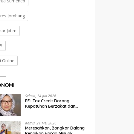
rita Sumenep
lres Jombang
bar Jatim
B
i Online
ONOMI
Selasa, 14 Juli 2026
PFI: Tax Credit Dorong
Kepatuhan Berzakat dan
Penyaluran Terorganisir
Kamis, 21 Mei 2026
Meresahkan, Bongkar Dalang
Kenaikan Harga Minyak