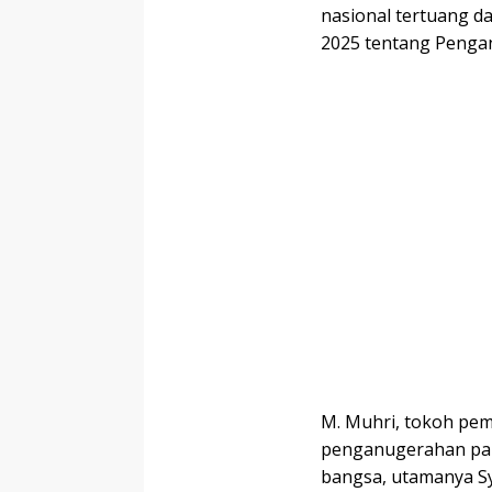
nasional tertuang 
2025 tentang Penga
M. Muhri, tokoh pe
penganugerahan pah
bangsa, utamanya Sy