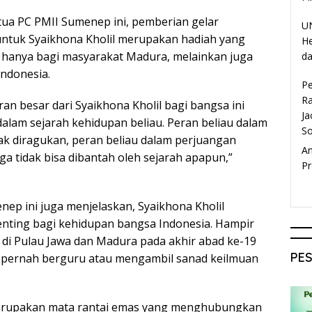
ua PC PMII Sumenep ini, pemberian gelar
UN
ntuk Syaikhona Kholil merupakan hadiah yang
He
 hanya bagi masyarakat Madura, melainkan juga
da
Indonesia.
P
Ra
ran besar dari Syaikhona Kholil bagi bangsa ini
Ja
s dalam sejarah kehidupan beliau. Peran beliau dalam
S
dak diragukan, peran beliau dalam perjuangan
A
a tidak bisa dibantah oleh sejarah apapun,”
Pr
p ini juga menjelaskan, Syaikhona Kholil
nting bagi kehidupan bangsa Indonesia. Hampir
 di Pulau Jawa dan Madura pada akhir abad ke-19
PE
0 pernah berguru atau mengambil sanad keilmuan
merupakan mata rantai emas yang menghubungkan