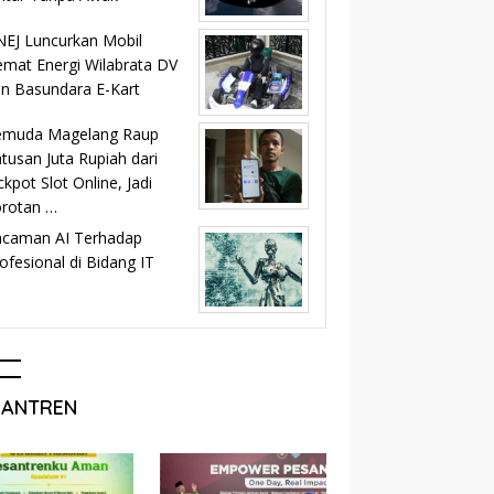
EJ Luncurkan Mobil
mat Energi Wilabrata DV
n Basundara E-Kart
emuda Magelang Raup
tusan Juta Rupiah dari
ckpot Slot Online, Jadi
orotan …
ncaman AI Terhadap
ofesional di Bidang IT
SANTREN