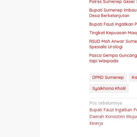
Polres Sumenep Geser 
Bupati Sumenep Imbau
Desa Berkelanjutan
Bupati Fauzi Ingatkan 
Tingkat Kepuasan Mas
RSUD Moh Anwar Sumene
Spesialis Urologi
Pasca Gempa Guncang 
tapi Waspada
DPRD Sumenep
Ka
Syaikhona Kholil
Navigasi
Pos sebelumnya
Bupati Fauzi Ingatkan P
pos
Daerah Konsisten Wujud
Kinerja