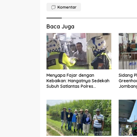
Komentar
Baca Juga
Menyapa Fajar dengan
Sidang P
Kebaikan: Hangatnya Sedekah
Greenhou
Subuh Satlantas Polres
Jombang
Jombang di Tengah Heningnya
Tiga Ter
Pagi
dan Direh