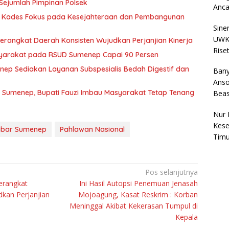
Sejumlah Pimpinan Polsek
Anc
 Kades Fokus pada Kesejahteraan dan Pembangunan
Sine
UWKS
Perangkat Daerah Konsisten Wujudkan Perjanjian Kinerja
Rise
yarakat pada RSUD Sumenep Capai 90 Persen
p Sediakan Layanan Subspesialis Bedah Digestif dan
Bany
Anso
Sumenep, Bupati Fauzi Imbau Masyarakat Tetap Tenang
Bea
Nur 
Kese
bar Sumenep
Pahlawan Nasional
Timu
Pos selanjutnya
erangkat
Ini Hasil Autopsi Penemuan Jenasah
kan Perjanjian
Mojoagung, Kasat Reskrim : Korban
Meninggal Akibat Kekerasan Tumpul di
Kepala