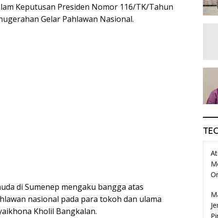
dalam Keputusan Presiden Nomor 116/TK/Tahun
nugerahan Gelar Pahlawan Nasional.
TE
At
M
O
muda di Sumenep mengaku bangga atas
Ma
lawan nasional pada para tokoh dan ulama
Je
aikhona Kholil Bangkalan.
Pi