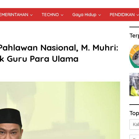
PEMERINTAHAN
TECHNO
Gaya Hidup
PENDIDIKAN
Ter
 Pahlawan Nasional, M. Muhri:
uk Guru Para Ulama
Top
Ka