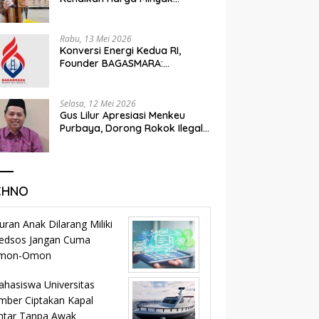
Goreng
Rabu, 13 Mei 2026
Konversi Energi Kedua RI,
Founder BAGASMARA:
Momentum Kemandirian dan
Keadilan Bagi Rakyat Madura
Selasa, 12 Mei 2026
Gus Lilur Apresiasi Menkeu
Purbaya, Dorong Rokok Ilegal
Masuk Jalur Legal dan
Percepat KEK Tembakau
Madura
CHNO
uran Anak Dilarang Miliki
edsos Jangan Cuma
mon-Omon
hasiswa Universitas
mber Ciptakan Kapal
ntar Tanpa Awak