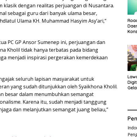
am klasik dengan realitas perjuangan di Nusantara.
nal sebagai guru dari banyak ulama besar,
hdlatul Ulama KH. Muhammad Hasyim Asy’ari,”
Roa
Dae
Kons
Ama
ua PC GP Ansor Sumenep ini, perjuangan dan
Ana
na Kholil tidak hanya terbatas pada bidang
uga menjadi inspirasi pergerakan kemerdekaan
Law
ngajak seluruh lapisan masyarakat untuk
Digi
ran yang sudah ditunjukkan oleh Syaikhona Kholil.
Gela
Isnā
eran besar dalam menumbuhkan semangat
onalisme. Karena itu, sudah menjadi tanggung
njaga dan melanjutkan semangat juang beliau,”
Pen
Indo
Peng