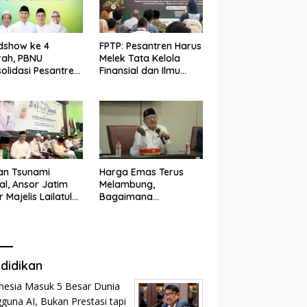
dshow ke 4
FPTP: Pesantren Harus
rah, PBNU
Melek Tata Kelola
olidasi Pesantren
Finansial dan Ilmu
n dan Ramah
Kesehatan
k
an Tsunami
Harga Emas Terus
tal, Ansor Jatim
Melambung,
r Majelis Lailatul
Bagaimana
d
Menghitung Zakat
Profesi?
didikan
nesia Masuk 5 Besar Dunia
guna AI, Bukan Prestasi tapi