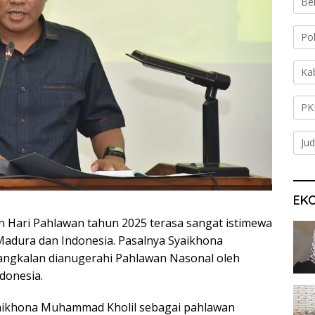
Be
Po
Ka
PK
Jud
EK
an Hari Pahlawan tahun 2025 terasa sangat istimewa
 Madura dan Indonesia. Pasalnya Syaikhona
ngkalan dianugerahi Pahlawan Nasonal oleh
donesia.
ikhona Muhammad Kholil sebagai pahlawan