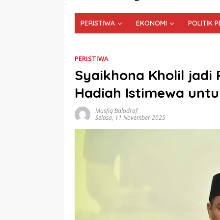
PERISTIWA
EKONOMI
POLITIK 
PERISTIWA
Syaikhona Kholil jadi
Hadiah Istimewa unt
Musfiq Baladraf
Selasa, 11 November 2025