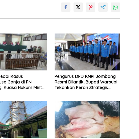
ledoi Kasus
Pengurus DPD KNPI Jombang
se Ganja di PN
Resmi Dilantik, Bupati Warsubi
: Kuasa Hukum Minta
Tekankan Peran Strategis
dakwa Divonis Bebas
Pemuda
abilitasi