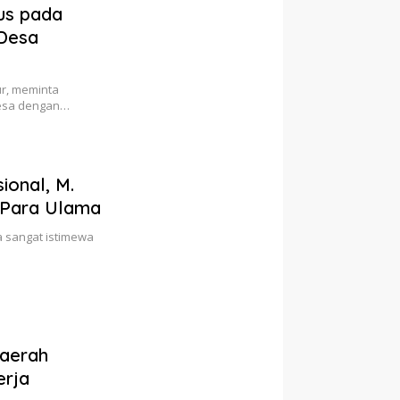
us pada
Desa
r, meminta
desa dengan…
ional, M.
u Para Ulama
a sangat istimewa
Daerah
erja