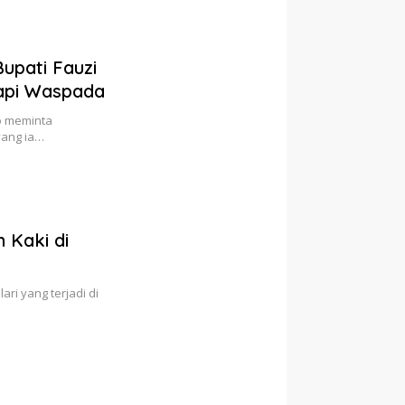
pati Fauzi
api Waspada
o meminta
yang ia…
 Kaki di
i yang terjadi di