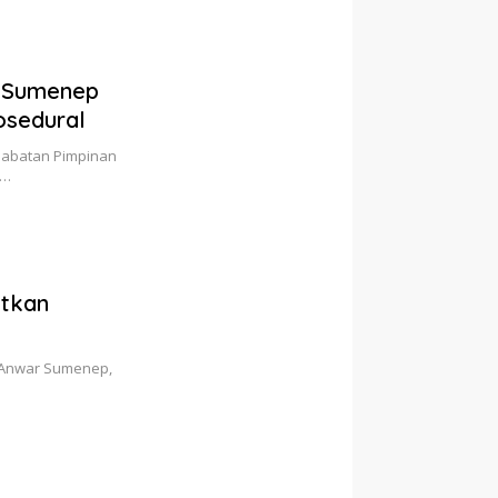
M Sumenep
osedural
Jabatan Pimpinan
g…
tkan
 Anwar Sumenep,