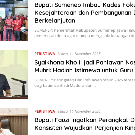
Bupati Sumenep Imbau Kades Fok
Kesejahteraan dan Pembangunan 
Berkelanjutan
SUMENEP: Pemerintah Kabupaten Sumenep, Jawa Timu
pemerintah desa agar mampu mengelola keuangan 
PERISTIWA
Selasa, 11 November 2025
Syaikhona Kholil jadi Pahlawan Nas
Muhri: Hadiah Istimewa untuk Gur
SUMENEP: Peringatan Hari Pahlawan tahun 2025 teras
bagi kaum santri di Madura dan…
PERISTIWA
Selasa, 11 November 2025
Bupati Fauzi Ingatkan Perangkat 
Konsisten Wujudkan Perjanjian Kin