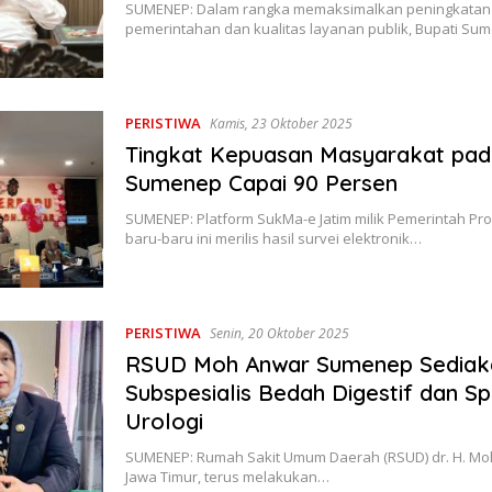
SUMENEP: Dalam rangka memaksimalkan peningkatan t
pemerintahan dan kualitas layanan publik, Bupati S
PERISTIWA
Kamis, 23 Oktober 2025
Tingkat Kepuasan Masyarakat pa
Sumenep Capai 90 Persen
SUMENEP: Platform SukMa-e Jatim milik Pemerintah Prov
baru-baru ini merilis hasil survei elektronik…
PERISTIWA
Senin, 20 Oktober 2025
RSUD Moh Anwar Sumenep Sediak
Subspesialis Bedah Digestif dan Spe
Urologi
SUMENEP: Rumah Sakit Umum Daerah (RSUD) dr. H. M
Jawa Timur, terus melakukan…