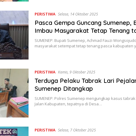
PERISTIWA
Selasa, 14 Oktober 2025
Pasca Gempa Guncang Sumenep, Bu
Imbau Masyarakat Tetap Tenang t
SUMENEP: Bupati Sumenep, Achmad Fauzi Wongsojud
masyarakat setempat tetap tenang pasca kabupaten 
PERISTIWA
Kamis, 9 Oktober 2025
Terduga Pelaku Tabrak Lari Pejalan
Sumenep Ditangkap
SUMENEP: Polres Sumenep mengungkap kasus tabrak lar
Jalan Kabupaten, tepatnya di Desa…
PERISTIWA
Selasa, 7 Oktober 2025