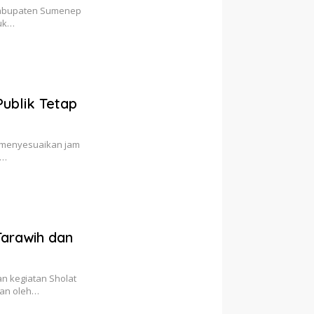
Kabupaten Sumenep
tuk…
ublik Tetap
 menyesuaikan jam
7…
Tarawih dan
 kegiatan Sholat
kan oleh…