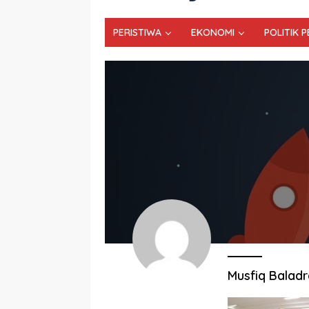
PERISTIWA
EKONOMI
POLITIK 
Musfiq Baladr