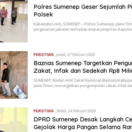
Polres Sumenep Geser Sejumlah P
Polsek
Kabarjatim.com, SUMENEP – Polres Sumenep, Jawa Tim
pergeseran jabatan terhadap empat pimpinan Kapolse
PERISTIWA
Jumat, 27 Februari 2026
Baznas Sumenep Targetkan Peng
Zakat, Infak dan Sedekah Rp8 Mili
SUMENEP: Badan Amil Zakat Nasional (Baznas) Kabup
Jawa Timur, menargetkan pengumpulan zakat, infak 
PERISTIWA
Selasa, 24 Februari 2026
DPRD Sumenep Desak Langkah C
Gejolak Harga Pangan Selama R