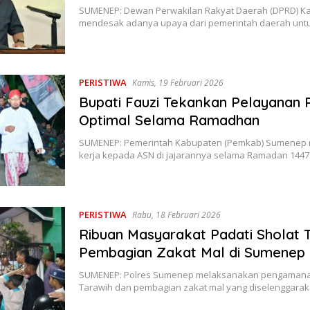
SUMENEP: Dewan Perwakilan Rakyat Daerah (DPRD) 
mendesak adanya upaya dari pemerintah daerah un
PERISTIWA
Kamis, 19 Februari 2026
Bupati Fauzi Tekankan Pelayanan P
Optimal Selama Ramadhan
SUMENEP: Pemerintah Kabupaten (Pemkab) Sumenep
kerja kepada ASN di jajarannya selama Ramadan 144
PERISTIWA
Rabu, 18 Februari 2026
Ribuan Masyarakat Padati Sholat 
Pembagian Zakat Mal di Sumenep
SUMENEP: Polres Sumenep melaksanakan pengamanan
Tarawih dan pembagian zakat mal yang diselenggara