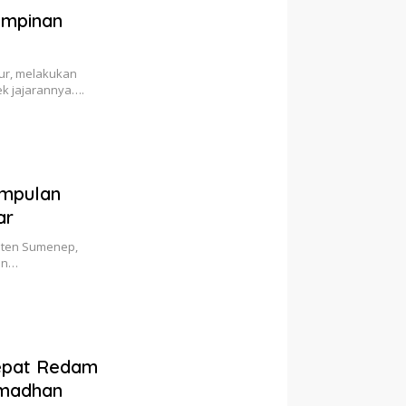
impinan
ur, melakukan
k jajarannya….
umpulan
ar
aten Sumenep,
dan…
epat Redam
amadhan