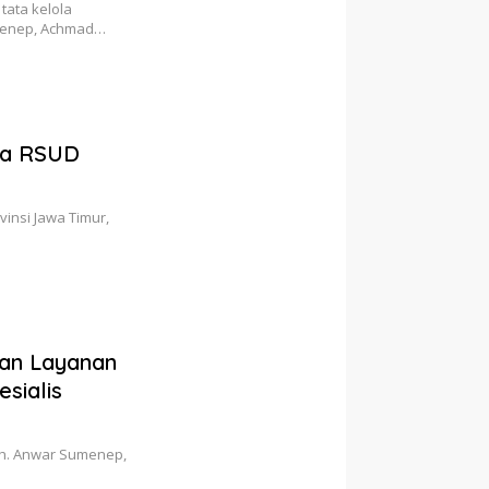
ata kelola
umenep, Achmad…
da RSUD
insi Jawa Timur,
an Layanan
sialis
oh. Anwar Sumenep,