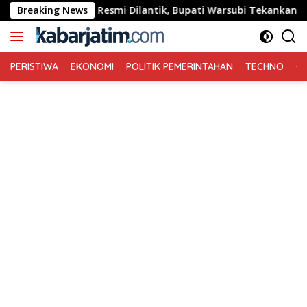
Langsung
Jombang Resmi Dilantik, Bupati Warsubi Tekankan Peran Strat
Breaking News
ke
konten
PERISTIWA
EKONOMI
POLITIK PEMERINTAHAN
TECHNO
Ga