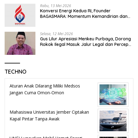
Rabu, 13 Mei 2026
Konversi Energi Kedua RI, Founder
BAGASMARA: Momentum Kemandirian dan
Keadilan Bagi Rakyat Madura
Selasa, 12 Mei 2026
Gus Lilur Apresiasi Menkeu Purbaya, Dorong
Rokok Ilegal Masuk Jalur Legal dan Percepat
KEK Tembakau Madura
TECHNO
Aturan Anak Dilarang Miliki Medsos
Jangan Cuma Omon-Omon
Mahasiswa Universitas Jember Ciptakan
Kapal Pintar Tanpa Awak