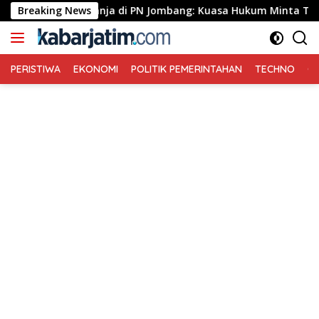
Langsung
use Ganja di PN Jombang: Kuasa Hukum Minta Tiga Terdakwa Di
Breaking News
ke
konten
PERISTIWA
EKONOMI
POLITIK PEMERINTAHAN
TECHNO
Ga