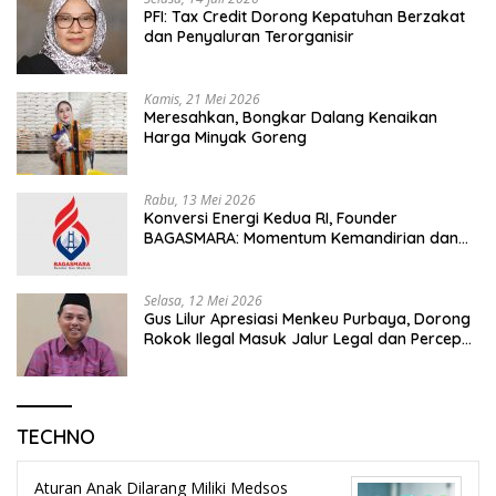
PFI: Tax Credit Dorong Kepatuhan Berzakat
dan Penyaluran Terorganisir
Kamis, 21 Mei 2026
Meresahkan, Bongkar Dalang Kenaikan
Harga Minyak Goreng
Rabu, 13 Mei 2026
Konversi Energi Kedua RI, Founder
BAGASMARA: Momentum Kemandirian dan
Keadilan Bagi Rakyat Madura
Selasa, 12 Mei 2026
Gus Lilur Apresiasi Menkeu Purbaya, Dorong
Rokok Ilegal Masuk Jalur Legal dan Percepat
KEK Tembakau Madura
TECHNO
Aturan Anak Dilarang Miliki Medsos