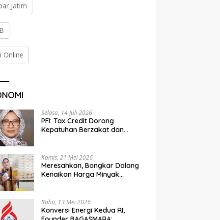
bar Jatim
B
i Online
ONOMI
Selasa, 14 Juli 2026
PFI: Tax Credit Dorong
Kepatuhan Berzakat dan
Penyaluran Terorganisir
Kamis, 21 Mei 2026
Meresahkan, Bongkar Dalang
Kenaikan Harga Minyak
Goreng
Rabu, 13 Mei 2026
Konversi Energi Kedua RI,
Founder BAGASMARA: