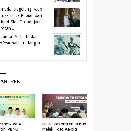
emuda Magelang Raup
tusan Juta Rupiah dari
ckpot Slot Online, Jadi
orotan …
ncaman AI Terhadap
ofesional di Bidang IT
SANTREN
dshow ke 4
FPTP: Pesantren Harus
rah, PBNU
Melek Tata Kelola