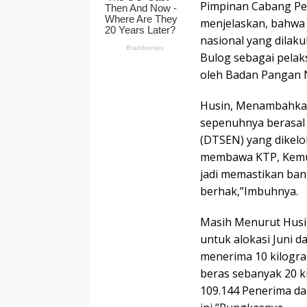
Pimpinan Cabang P
menjelaskan, bahwa
nasional yang dilak
Bulog sebagai pelaks
oleh Badan Pangan Na
Husin, Menambahkan
sepenuhnya berasal 
(DTSEN) yang dikelo
membawa KTP, Kemudi
jadi memastikan ban
berhak,”Imbuhnya.
Masih Menurut Husin
untuk alokasi Juni d
menerima 10 kilogra
beras sebanyak 20 k
109.144 Penerima dan