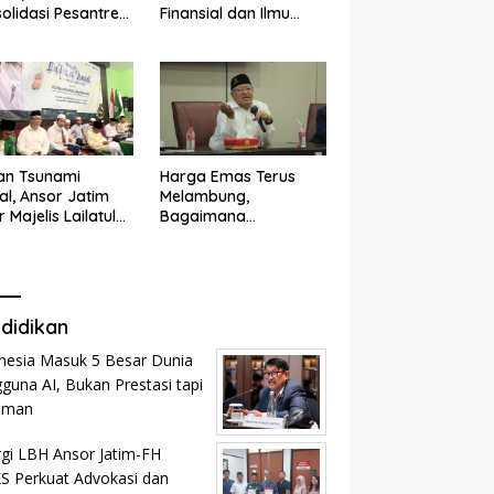
olidasi Pesantren
Finansial dan Ilmu
n dan Ramah
Kesehatan
k
an Tsunami
Harga Emas Terus
tal, Ansor Jatim
Melambung,
r Majelis Lailatul
Bagaimana
d
Menghitung Zakat
Profesi?
didikan
nesia Masuk 5 Besar Dunia
guna AI, Bukan Prestasi tapi
aman
rgi LBH Ansor Jatim-FH
 Perkuat Advokasi dan