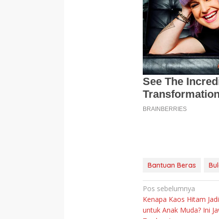
Bantuan Beras
Bu
Navigasi
Pos sebelumnya
Kenapa Kaos Hitam Jadi 
pos
untuk Anak Muda? Ini J