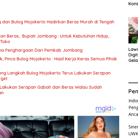
Kons
Ama
Ana
g dan Bulog Mojokerto Hadirkan Beras Murah di Tengah
an Beras, Bupati Jombang : Untuk Kebutuhan Hidup,
 Toko
Law
ima Penghargaan Dari Pemkab Jombang
Digi
aik, Pinca Bulog Mojokerto : Hasil Kerja Keras Semua Pihak
Gela
Isnā
ng Langkah Bulog Mojokerto Terus Lakukan Serapan
rget
s Lakukan Serapan Gabah dan Beras Walau Sudah
Pen
an
Indo
Peng
Anc
Sine
UWKS