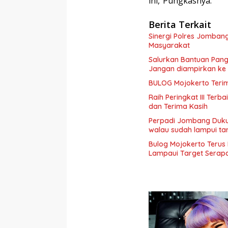
ini,”Pungkasnya.
Berita Terkait
Sinergi Polres Jomban
Masyarakat
Salurkan Bantuan Pang
Jangan diampirkan ke
BULOG Mojokerto Ter
Raih Peringkat III Terb
dan Terima Kasih
Perpadi Jombang Duku
walau sudah lampui ta
Bulog Mojokerto Teru
Lampaui Target Serap