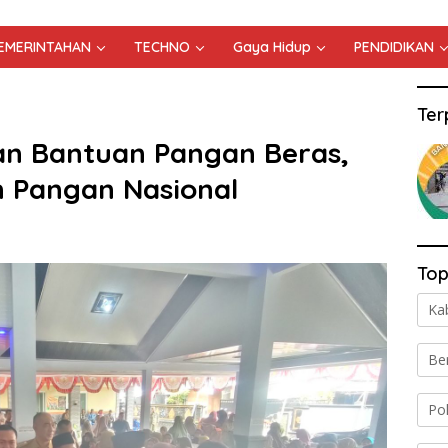
PEMERINTAHAN
TECHNO
Gaya Hidup
PENDIDIKAN
Ter
an Bantuan Pangan Beras,
n Pangan Nasional
Top
Ka
Be
Po