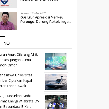
Momentum Kemandirian dan
Keadilan Bagi Rakyat Madura
Selasa, 12 Mei 2026
Gus Lilur Apresiasi Menkeu
Purbaya, Dorong Rokok Ilegal
Masuk Jalur Legal dan
Percepat KEK Tembakau
Madura
CHNO
uran Anak Dilarang Miliki
edsos Jangan Cuma
mon-Omon
hasiswa Universitas
mber Ciptakan Kapal
ntar Tanpa Awak
EJ Luncurkan Mobil
mat Energi Wilabrata DV
n Basundara E-Kart