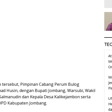
TE
At
M
O
Ma
Je
n tersebut, Pimpinan Cabang Perum Bulog
Pi
d Husin, dengan Bupati Jombang, Warsubi, Wakil
Salmanudin dan Kepala Desa Kalikejambon serta
UN
OPD Kabupaten Jombang.
He
da