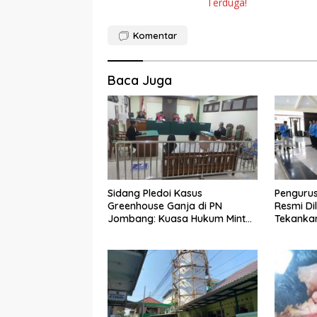
Terduga!
Komentar
Baca Juga
Sidang Pledoi Kasus
Penguru
Greenhouse Ganja di PN
Resmi Di
Jombang: Kuasa Hukum Minta
Tekankan
Tiga Terdakwa Divonis Bebas
Pemuda
dan Direhabilitasi