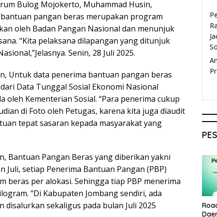
erum Bulog Mojokerto, Muhammad Husin,
P
 bantuan pangan beras merupakan program
Ra
ukan oleh Badan Pangan Nasional dan menunjuk
Ja
ana. “Kita pelaksana dilapangan yang ditunjuk
S
sional,”Jelasnya. Senin, 28 Juli 2025.
A
Pr
, Untuk data penerima bantuan pangan beras
dari Data Tunggal Sosial Ekonomi Nasional
la oleh Kementerian Sosial. “Para penerima cukup
an di Foto oleh Petugas, karena kita juga diaudit
tuan tepat sasaran kepada masyarakat yang
PE
, Bantuan Pangan Beras yang diberikan yakni
an Juli, setiap Penerima Bantuan Pangan (PBP)
m beras per alokasi. Sehingga tiap PBP menerima
ilogram. “Di Kabupaten Jombang sendiri, ada
 disalurkan sekaligus pada bulan Juli 2025
Roa
Dae