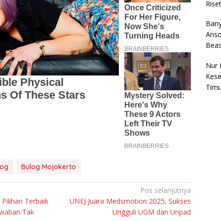
Rise
Bany
Anso
Bea
Nur 
Kese
Timu
log
Bulog Mojokerto
Pos selanjutnya
Pilihan Terbaik
UNEJ Juara Medsmotion 2025, Sukses
awaban Tak
Ungguli UGM dan Unpad