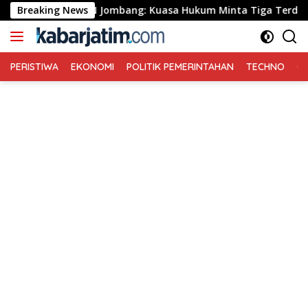
Langsung
i PN Jombang: Kuasa Hukum Minta Tiga Terdakwa Divonis Bebas 
Breaking News
ke
konten
PERISTIWA
EKONOMI
POLITIK PEMERINTAHAN
TECHNO
Ga