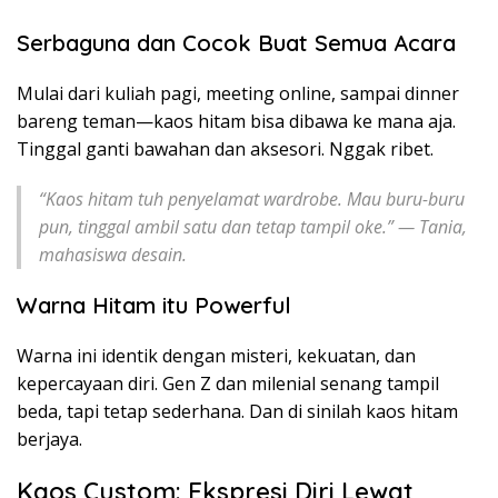
Serbaguna dan Cocok Buat Semua Acara
Mulai dari kuliah pagi, meeting online, sampai dinner
bareng teman—kaos hitam bisa dibawa ke mana aja.
Tinggal ganti bawahan dan aksesori. Nggak ribet.
“Kaos hitam tuh penyelamat wardrobe. Mau buru-buru
pun, tinggal ambil satu dan tetap tampil oke.” —
Tania,
mahasiswa desain.
Warna Hitam itu Powerful
Warna ini identik dengan misteri, kekuatan, dan
kepercayaan diri. Gen Z dan milenial senang tampil
beda, tapi tetap sederhana. Dan di sinilah kaos hitam
berjaya.
Kaos Custom: Ekspresi Diri Lewat