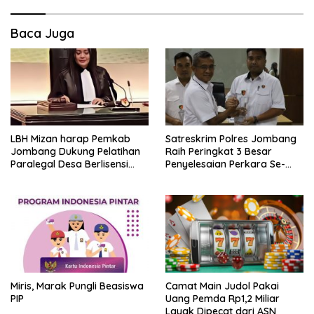
Baca Juga
LBH Mizan harap Pemkab
Satreskrim Polres Jombang
Jombang Dukung Pelatihan
Raih Peringkat 3 Besar
Paralegal Desa Berlisensi
Penyelesaian Perkara Se-
Kemenkumham
Polda Jatim
Miris, Marak Pungli Beasiswa
Camat Main Judol Pakai
PIP
Uang Pemda Rp1,2 Miliar
Layak Dipecat dari ASN