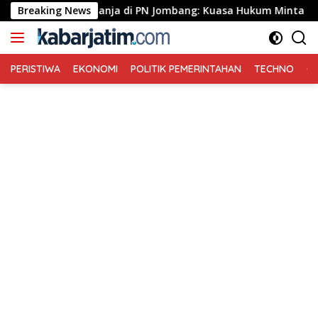
Langsung
se Ganja di PN Jombang: Kuasa Hukum Minta Tiga Terdakwa Div
Breaking News
ke
konten
PERISTIWA
EKONOMI
POLITIK PEMERINTAHAN
TECHNO
Ga