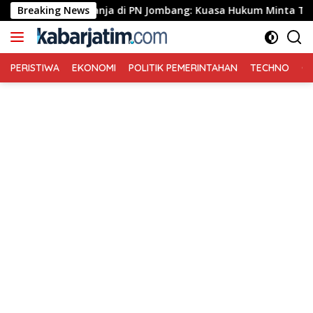
Langsung
se Ganja di PN Jombang: Kuasa Hukum Minta Tiga Terdakwa Divo
Breaking News
ke
konten
PERISTIWA
EKONOMI
POLITIK PEMERINTAHAN
TECHNO
Ga