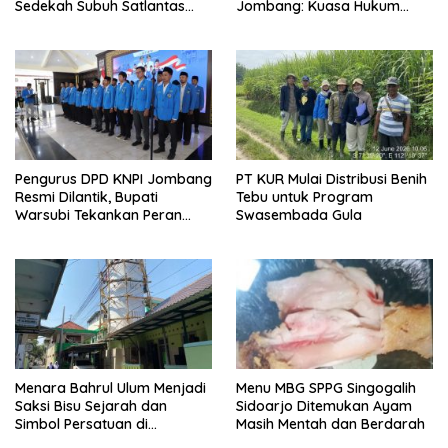
Sedekah Subuh Satlantas
Jombang: Kuasa Hukum
Polres Jombang di Tengah
Minta Tiga Terdakwa Divonis
Heningnya Pagi
Bebas dan Direhabilitasi
Pengurus DPD KNPI Jombang
PT KUR Mulai Distribusi Benih
Resmi Dilantik, Bupati
Tebu untuk Program
Warsubi Tekankan Peran
Swasembada Gula
Strategis Pemuda
Menara Bahrul Ulum Menjadi
Menu MBG SPPG Singogalih
Saksi Bisu Sejarah dan
Sidoarjo Ditemukan Ayam
Simbol Persatuan di
Masih Mentah dan Berdarah
Muktamar ke-35 NU