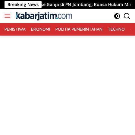
Langsung
Greenhouse Ganja di PN Jombang: Kuasa Hukum Minta Tiga Terda
Breaking News
ke
konten
PERISTIWA
EKONOMI
POLITIK PEMERINTAHAN
TECHNO
Ga