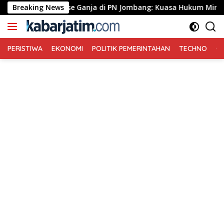
Langsung
reenhouse Ganja di PN Jombang: Kuasa Hukum Minta Tiga Terdak
Breaking News
ke
konten
PERISTIWA
EKONOMI
POLITIK PEMERINTAHAN
TECHNO
Ga