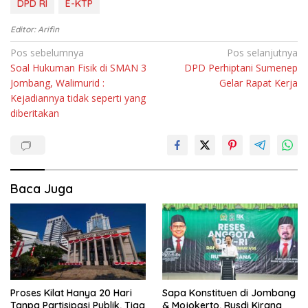
DPD RI
E-KTP
Editor: Arifin
Navigasi
Pos sebelumnya
Pos selanjutnya
Soal Hukuman Fisik di SMAN 3
DPD Perhiptani Sumenep
pos
Jombang, Walimurid :
Gelar Rapat Kerja
Kejadiannya tidak seperti yang
diberitakan
Baca Juga
Proses Kilat Hanya 20 Hari
Sapa Konstituen di Jombang
Tanpa Partisipasi Publik, Tiga
& Mojokerto, Rusdi Kirana