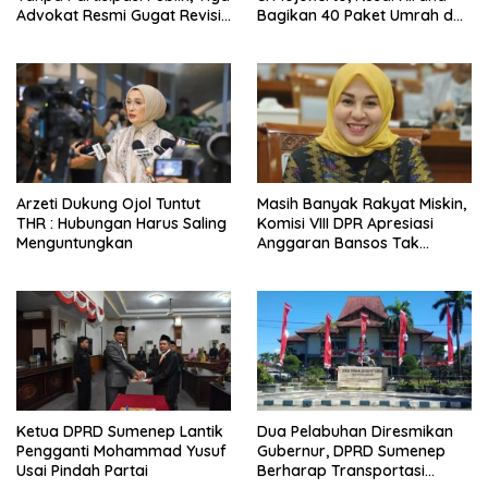
Advokat Resmi Gugat Revisi
Bagikan 40 Paket Umrah dan
UU Polri ke MK
Beasiswa
Arzeti Dukung Ojol Tuntut
Masih Banyak Rakyat Miskin,
THR : Hubungan Harus Saling
Komisi VIII DPR Apresiasi
Menguntungkan
Anggaran Bansos Tak
Dipangkas
Ketua DPRD Sumenep Lantik
Dua Pelabuhan Diresmikan
Pengganti Mohammad Yusuf
Gubernur, DPRD Sumenep
Usai Pindah Partai
Berharap Transportasi