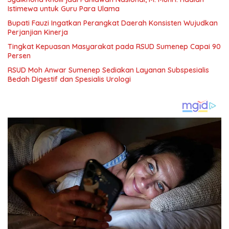
Istimewa untuk Guru Para Ulama
Bupati Fauzi Ingatkan Perangkat Daerah Konsisten Wujudkan
Perjanjian Kinerja
Tingkat Kepuasan Masyarakat pada RSUD Sumenep Capai 90
Persen
RSUD Moh Anwar Sumenep Sediakan Layanan Subspesialis
Bedah Digestif dan Spesialis Urologi