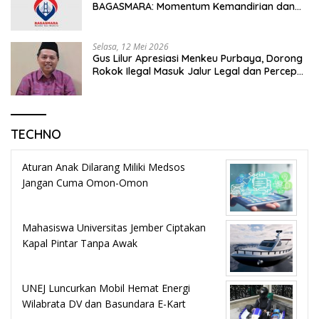
BAGASMARA: Momentum Kemandirian dan
Keadilan Bagi Rakyat Madura
Selasa, 12 Mei 2026
Gus Lilur Apresiasi Menkeu Purbaya, Dorong
Rokok Ilegal Masuk Jalur Legal dan Percepat
KEK Tembakau Madura
TECHNO
Aturan Anak Dilarang Miliki Medsos
Jangan Cuma Omon-Omon
Mahasiswa Universitas Jember Ciptakan
Kapal Pintar Tanpa Awak
UNEJ Luncurkan Mobil Hemat Energi
Wilabrata DV dan Basundara E-Kart