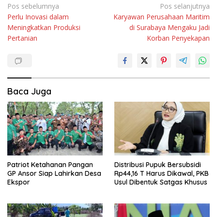
Navigasi
Pos sebelumnya
Pos selanjutnya
Perlu Inovasi dalam
Karyawan Perusahaan Maritim
pos
Meningkatkan Produksi
di Surabaya Mengaku Jadi
Pertanian
Korban Penyekapan
Baca Juga
Patriot Ketahanan Pangan
Distribusi Pupuk Bersubsidi
GP Ansor Siap Lahirkan Desa
Rp44,16 T Harus Dikawal, PKB
Ekspor
Usul Dibentuk Satgas Khusus