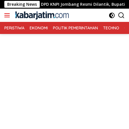
Langsung
Pengurus DPD KNPI Jombang Resmi Dilantik, Bupati Warsubi Te
Breaking News
ke
konten
PERISTIWA
EKONOMI
POLITIK PEMERINTAHAN
TECHNO
Ga