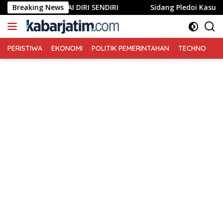
Langsung
MENGHARGAI DIRI SENDIRI
Breaking News
Sidang Pledoi Kasus Gree
ke
konten
PERISTIWA
EKONOMI
POLITIK PEMERINTAHAN
TECHNO
Ga