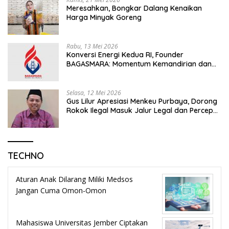
Meresahkan, Bongkar Dalang Kenaikan
Harga Minyak Goreng
Rabu, 13 Mei 2026
Konversi Energi Kedua RI, Founder
BAGASMARA: Momentum Kemandirian dan
Keadilan Bagi Rakyat Madura
Selasa, 12 Mei 2026
Gus Lilur Apresiasi Menkeu Purbaya, Dorong
Rokok Ilegal Masuk Jalur Legal dan Percepat
KEK Tembakau Madura
TECHNO
Aturan Anak Dilarang Miliki Medsos
Jangan Cuma Omon-Omon
Mahasiswa Universitas Jember Ciptakan