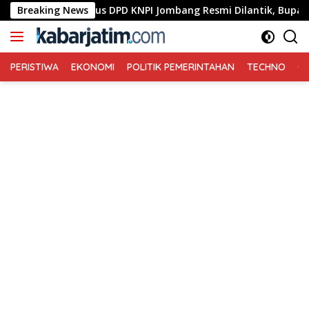
Langsung
Breaking News
Pengurus DPD KNPI Jombang Resmi Dilantik, Bupati Warsu
ke
konten
PERISTIWA
EKONOMI
POLITIK PEMERINTAHAN
TECHNO
Ga