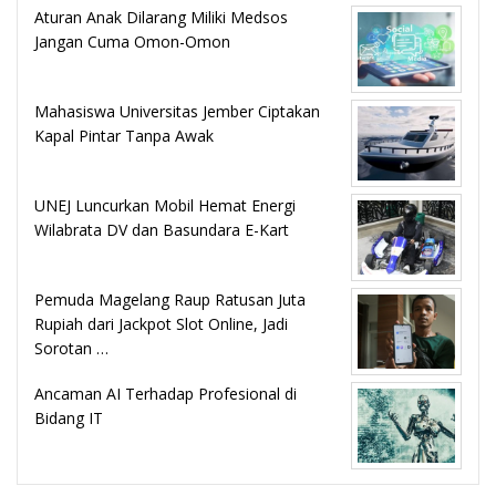
Aturan Anak Dilarang Miliki Medsos
Jangan Cuma Omon-Omon
Mahasiswa Universitas Jember Ciptakan
Kapal Pintar Tanpa Awak
UNEJ Luncurkan Mobil Hemat Energi
Wilabrata DV dan Basundara E-Kart
Pemuda Magelang Raup Ratusan Juta
Rupiah dari Jackpot Slot Online, Jadi
Sorotan …
Ancaman AI Terhadap Profesional di
Bidang IT