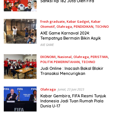
Sanksi Rp 182 Juta Oleh Fifa
fresh graduate
,
Kabar Gadget
,
Kabar
Otomotif
,
Olahraga
,
PENDIDIKAN
,
TECHNO
Sabtu, 28 September 2024
AXE Game Karnaval 2024:
Tempatnya Bermain Bikin Asyik
AXE GAME
EKONOMI
,
Nasional
,
Olahraga
,
PERISTIWA
,
POLITIK PEMERINTAHAN
,
TECHNO
Minggu, 18 Agustus 2024
Judi Online : Inacash Bakal Blokir
Transaksi Mencurigkan
Olahraga
Jumat, 23 Juni 2023
Kabar Gembira, FIFA Resmi Tunjuk
Indonesia Jadi Tuan Rumah Piala
Dunia U-17