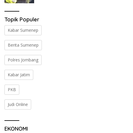
Topik Populer
Kabar Sumenep
Berita Sumenep
Polres Jombang
Kabar Jatim
PKB
Judi Online
EKONOMI