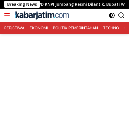
Langsung
engurus DPD KNPI Jombang Resmi Dilantik, Bupati Warsubi Tek
Breaking News
ke
konten
PERISTIWA
EKONOMI
POLITIK PEMERINTAHAN
TECHNO
Ga