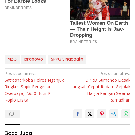
MBG
prabowo
SPPG Singogalih
Navigasi
Pos sebelumnya
Pos selanjutnya
Satresnarkoba Polres Nganjuk
DPRD Sumenep Desak
pos
Ringkus Sopir Pengedar
Langkah Cepat Redam Gejolak
Okerbaya, 7.650 Butir Pil
Harga Pangan Selama
Koplo Disita
Ramadhan
Baca Juga