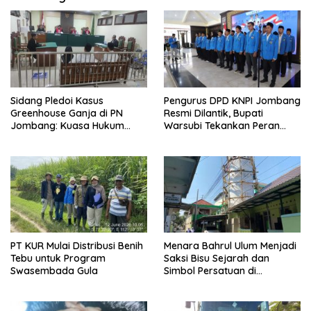
Sidang Pledoi Kasus
Pengurus DPD KNPI Jombang
Greenhouse Ganja di PN
Resmi Dilantik, Bupati
Jombang: Kuasa Hukum
Warsubi Tekankan Peran
Minta Tiga Terdakwa Divonis
Strategis Pemuda
Bebas dan Direhabilitasi
PT KUR Mulai Distribusi Benih
Menara Bahrul Ulum Menjadi
Tebu untuk Program
Saksi Bisu Sejarah dan
Swasembada Gula
Simbol Persatuan di
Muktamar ke-35 NU