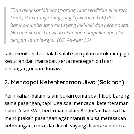
“Dan nikahkanlah orang-orang yang sendirian di antara
kamu, dan orang-orang yang layak (menikah) dari
hamba-hamba sahayamu yang laki-laki dan perempuan.
Jika mereka miskin, Allah akan memampukan mereka
dengan karunia-Nya.”
(QS. An-Nur: 32)
Jadi, menikah itu adalah salah satu jalan untuk menjaga
kesucian dan martabat, serta mencegah diri dari
berbagai godaan duniawi.
2. Mencapai Ketenteraman Jiwa (Sakinah)
Pernikahan dalam Islam bukan cuma soal hidup bareng
sama pasangan, tapi juga soal mencapai ketenteraman
batin. Allah SWT berfirman dalam Al-Qur’an bahwa Dia
menciptakan pasangan agar manusia bisa merasakan
ketenangan, cinta, dan kasih sayang di antara mereka.