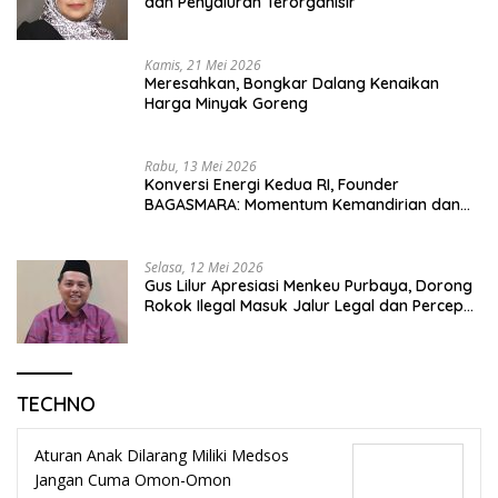
dan Penyaluran Terorganisir
Kamis, 21 Mei 2026
Meresahkan, Bongkar Dalang Kenaikan
Harga Minyak Goreng
Rabu, 13 Mei 2026
Konversi Energi Kedua RI, Founder
BAGASMARA: Momentum Kemandirian dan
Keadilan Bagi Rakyat Madura
Selasa, 12 Mei 2026
Gus Lilur Apresiasi Menkeu Purbaya, Dorong
Rokok Ilegal Masuk Jalur Legal dan Percepat
KEK Tembakau Madura
TECHNO
Aturan Anak Dilarang Miliki Medsos
Jangan Cuma Omon-Omon