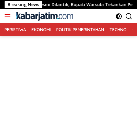
Langsung
ng Resmi Dilantik, Bupati Warsubi Tekankan Peran Strategis 
Breaking News
ke
konten
PERISTIWA
EKONOMI
POLITIK PEMERINTAHAN
TECHNO
Ga