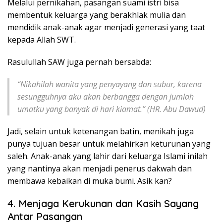
Melalui pernikahan, pasangan suami istri bisa
membentuk keluarga yang berakhlak mulia dan
mendidik anak-anak agar menjadi generasi yang taat
kepada Allah SWT.
Rasulullah SAW juga pernah bersabda:
“Nikahilah wanita yang penyayang dan subur, karena
sesungguhnya aku akan berbangga dengan jumlah
umatku yang banyak di hari kiamat.”
(HR. Abu Dawud)
Jadi, selain untuk ketenangan batin, menikah juga
punya tujuan besar untuk melahirkan keturunan yang
saleh. Anak-anak yang lahir dari keluarga Islami inilah
yang nantinya akan menjadi penerus dakwah dan
membawa kebaikan di muka bumi. Asik kan?
4. Menjaga Kerukunan dan Kasih Sayang
Antar Pasangan