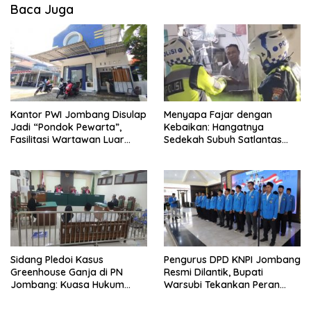
Baca Juga
Kantor PWI Jombang Disulap
Menyapa Fajar dengan
Jadi “Pondok Pewarta”,
Kebaikan: Hangatnya
Fasilitasi Wartawan Luar
Sedekah Subuh Satlantas
Daerah Liput Muktamar ke-
Polres Jombang di Tengah
35 NU
Heningnya Pagi
Sidang Pledoi Kasus
Pengurus DPD KNPI Jombang
Greenhouse Ganja di PN
Resmi Dilantik, Bupati
Jombang: Kuasa Hukum
Warsubi Tekankan Peran
Minta Tiga Terdakwa Divonis
Strategis Pemuda
Bebas dan Direhabilitasi