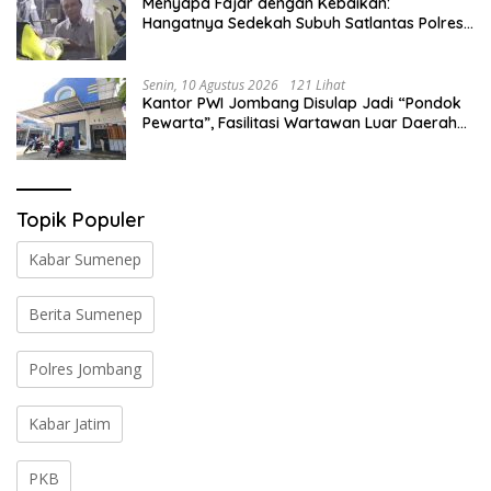
Menyapa Fajar dengan Kebaikan:
Hangatnya Sedekah Subuh Satlantas Polres
Jombang di Tengah Heningnya Pagi
Senin, 10 Agustus 2026
121 Lihat
Kantor PWI Jombang Disulap Jadi “Pondok
Pewarta”, Fasilitasi Wartawan Luar Daerah
Liput Muktamar ke-35 NU
Topik Populer
Kabar Sumenep
Berita Sumenep
Polres Jombang
Kabar Jatim
PKB