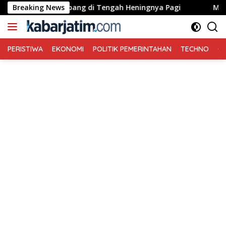
Langsung
es Jombang di Tengah Heningnya Pagi
Breaking News
MENGHARGAI DIRI
ke
konten
PERISTIWA
EKONOMI
POLITIK PEMERINTAHAN
TECHNO
Ga