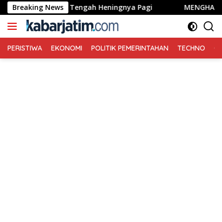
Langsung
ang di Tengah Heningnya Pagi
Breaking News
MENGHARGAI DIRI SENDIR
ke
konten
PERISTIWA
EKONOMI
POLITIK PEMERINTAHAN
TECHNO
Ga