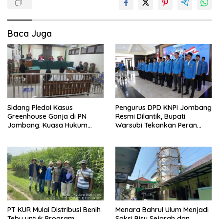
Baca Juga
Sidang Pledoi Kasus
Pengurus DPD KNPI Jombang
Greenhouse Ganja di PN
Resmi Dilantik, Bupati
Jombang: Kuasa Hukum
Warsubi Tekankan Peran
Minta Tiga Terdakwa Divonis
Strategis Pemuda
Bebas dan Direhabilitasi
PT KUR Mulai Distribusi Benih
Menara Bahrul Ulum Menjadi
Tebu untuk Program
Saksi Bisu Sejarah dan