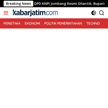
Langsung
engurus DPD KNPI Jombang Resmi Dilantik, Bupati Warsubi Tek
Breaking News
ke
konten
PERISTIWA
EKONOMI
POLITIK PEMERINTAHAN
TECHNO
Ga