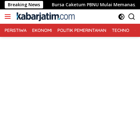
Langsung
ada Gula
Breaking News
Bursa Caketum PBNU Mulai Memanas, Sejuml
ke
konten
PERISTIWA
EKONOMI
POLITIK PEMERINTAHAN
TECHNO
Ga