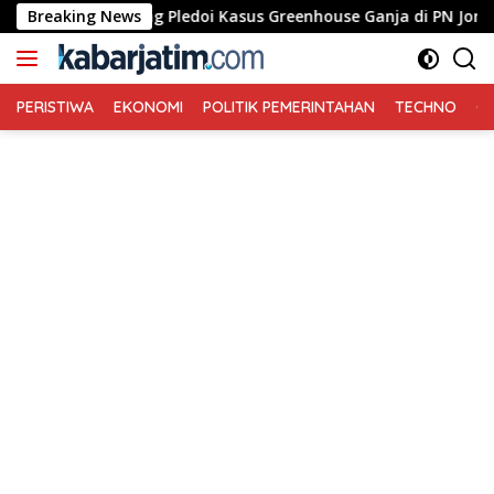
Langsung
Sidang Pledoi Kasus Greenhouse Ganja di PN Jombang: Kuasa H
Breaking News
ke
konten
PERISTIWA
EKONOMI
POLITIK PEMERINTAHAN
TECHNO
Ga