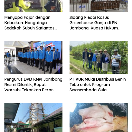
Menyapa Fajar dengan
Sidang Pledoi Kasus
Kebaikan: Hangatnya
Greenhouse Ganja di PN
Sedekah Subuh Satlantas
Jombang: Kuasa Hukum
Polres Jombang di Tengah
Minta Tiga Terdakwa Divonis
Heningnya Pagi
Bebas dan Direhabilitasi
Pengurus DPD KNPI Jombang
PT KUR Mulai Distribusi Benih
Resmi Dilantik, Bupati
Tebu untuk Program
Warsubi Tekankan Peran
Swasembada Gula
Strategis Pemuda