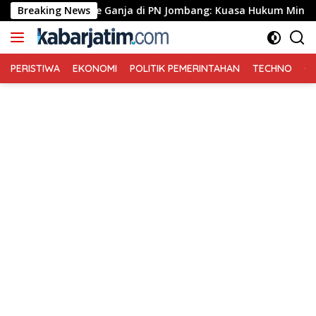
Langsung
eenhouse Ganja di PN Jombang: Kuasa Hukum Minta Tiga Terdakw
Breaking News
ke
konten
PERISTIWA
EKONOMI
POLITIK PEMERINTAHAN
TECHNO
Ga