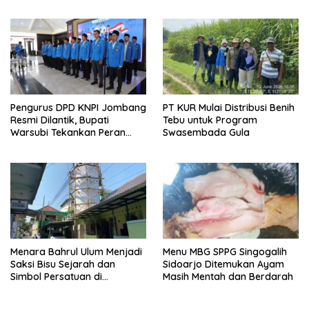
Polres Jombang di Tengah
Minta Tiga Terdakwa Divonis
Heningnya Pagi
Bebas dan Direhabilitasi
Pengurus DPD KNPI Jombang
PT KUR Mulai Distribusi Benih
Resmi Dilantik, Bupati
Tebu untuk Program
Warsubi Tekankan Peran
Swasembada Gula
Strategis Pemuda
Menara Bahrul Ulum Menjadi
Menu MBG SPPG Singogalih
Saksi Bisu Sejarah dan
Sidoarjo Ditemukan Ayam
Simbol Persatuan di
Masih Mentah dan Berdarah
Muktamar ke-35 NU