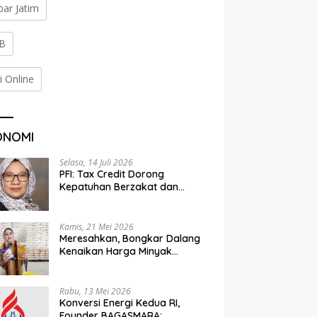
bar Jatim
B
i Online
ONOMI
Selasa, 14 Juli 2026
PFI: Tax Credit Dorong
Kepatuhan Berzakat dan
Penyaluran Terorganisir
Kamis, 21 Mei 2026
Meresahkan, Bongkar Dalang
Kenaikan Harga Minyak
Goreng
Rabu, 13 Mei 2026
Konversi Energi Kedua RI,
Founder BAGASMARA: