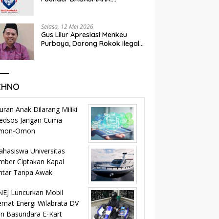
Momentum Kemandirian dan
Keadilan Bagi Rakyat Madura
Selasa, 12 Mei 2026
Gus Lilur Apresiasi Menkeu
Purbaya, Dorong Rokok Ilegal
Masuk Jalur Legal dan
Percepat KEK Tembakau
Madura
CHNO
uran Anak Dilarang Miliki
edsos Jangan Cuma
mon-Omon
hasiswa Universitas
mber Ciptakan Kapal
ntar Tanpa Awak
EJ Luncurkan Mobil
mat Energi Wilabrata DV
n Basundara E-Kart