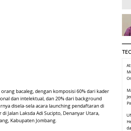
TE
At
M
O
Ma
0 orang bacaleg, dengan komposisi 60% dari kader
Je
ional dan intelektual, dan 20% dari background
Pi
nya disela-sela acara launching pendaftaran di
di Jalan Laksda Adi Sucipto, Denanyar Utara,
UN
bang, Kabupaten Jombang.
He
da