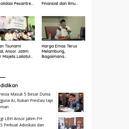
olidasi Pesantren
Finansial dan Ilmu
n dan Ramah
Kesehatan
k
an Tsunami
Harga Emas Terus
tal, Ansor Jatim
Melambung,
r Majelis Lailatul
Bagaimana
d
Menghitung Zakat
Profesi?
didikan
nesia Masuk 5 Besar Dunia
guna AI, Bukan Prestasi tapi
aman
rgi LBH Ansor Jatim-FH
 Perkuat Advokasi dan