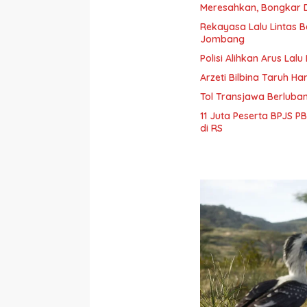
Meresahkan, Bongkar 
Rekayasa Lalu Lintas Be
Jombang
Polisi Alihkan Arus La
Arzeti Bilbina Taruh H
Tol Transjawa Berluba
11 Juta Peserta BPJS P
di RS