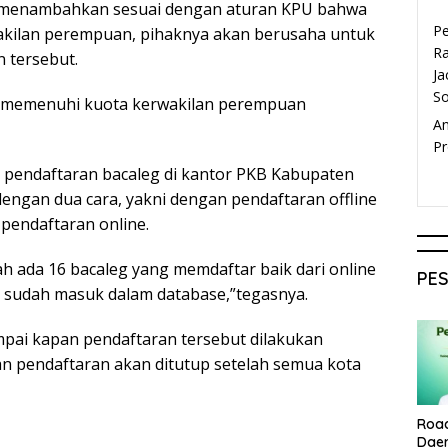
ga menambahkan sesuai dengan aturan KPU bahwa
P
akilan perempuan, pihaknya akan berusaha untuk
Ra
 tersebut.
Ja
S
a memenuhi kuota kerwakilan perempuan
A
Pr
 pendaftaran bacaleg di kantor PKB Kabupaten
engan dua cara, yakni dengan pendaftaran offline
pendaftaran online.
ah ada 16 bacaleg yang memdaftar baik dari online
PE
 sudah masuk dalam database,”tegasnya.
mpai kapan pendaftaran tersebut dilakukan
 pendaftaran akan ditutup setelah semua kota
Roa
Dae