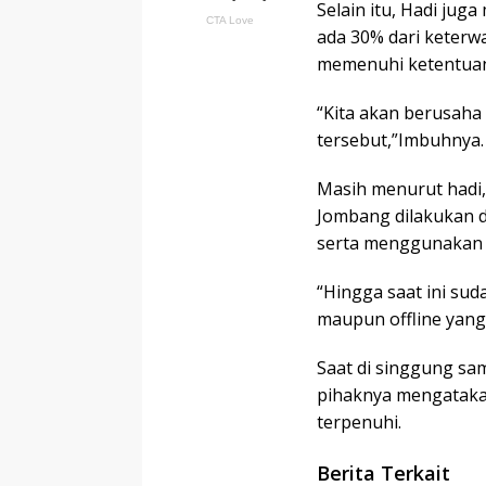
Selain itu, Hadi ju
ada 30% dari keterw
memenuhi ketentuan
“Kita akan berusah
tersebut,”Imbuhnya.
Masih menurut hadi,
Jombang dilakukan d
serta menggunakan 
“Hingga saat ini sud
maupun offline yang
Saat di singgung sa
pihaknya mengatakan
terpenuhi.
Berita Terkait