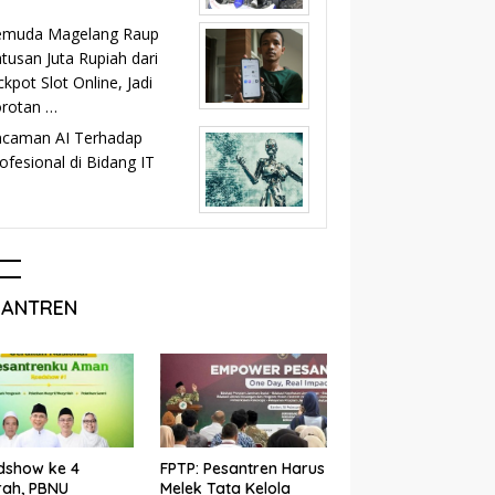
emuda Magelang Raup
tusan Juta Rupiah dari
ckpot Slot Online, Jadi
orotan …
ncaman AI Terhadap
ofesional di Bidang IT
SANTREN
dshow ke 4
FPTP: Pesantren Harus
rah, PBNU
Melek Tata Kelola