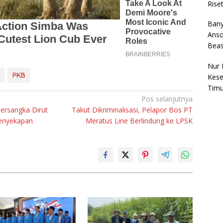
Rise
Bany
Anso
Bea
Nur 
PKB
Kese
Timu
Pos selanjutnya
Tersangka Dirut
Takut Dikriminalisasi, Pelapor Bos PT
Penyekapan
Meratus Line Berlindung ke LPSK