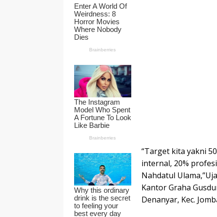
“Target kita yakni 5
internal, 20% profes
Nahdatul Ulama,”Ujar
Kantor Graha Gusdur 
Denanyar, Kec. Jom