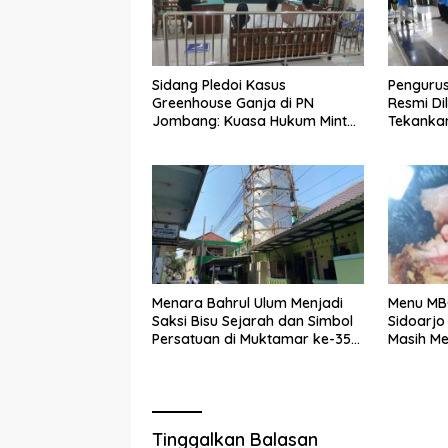
Sidang Pledoi Kasus
Penguru
Greenhouse Ganja di PN
Resmi Di
Jombang: Kuasa Hukum Minta
Tekankan
Tiga Terdakwa Divonis Bebas
Pemuda
dan Direhabilitasi
Menara Bahrul Ulum Menjadi
Menu MBG
Saksi Bisu Sejarah dan Simbol
Sidoarj
Persatuan di Muktamar ke-35
Masih M
NU
Tinggalkan Balasan