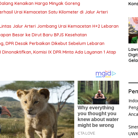
Dalang Kenaikan Harga Minyak Goreng
Kons
Ama
rhasil Urai Kemacetan Satu Kilometer di Jalur Arteri
Ana
lu Lintas Jalur Arteri Jombang Urai Kemacetan H+2 Lebaran
arapan Besar ke Dirut Baru BPJS Kesehatan
ng, DPR Desak Perbaikan Dikebut Sebelum Lebaran
Law
BI Dinonaktifkan, Komisi IX DPR Minta Ada Layanan 1 Atap
Digi
Gela
Isnā
Pen
Indo
Peng
Anc
Sine
UWKS