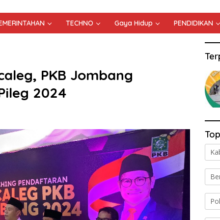
PEMERINTAHAN
TECHNO
Gaya Hidup
PENDIDIKAN
Ter
caleg, PKB Jombang
 Pileg 2024
Top
Ka
Be
Po