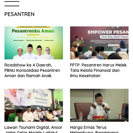
PESANTREN
Roadshow ke 4 Daerah,
FPTP: Pesantren Harus Melek
PBNU Konsolidasi Pesantren
Tata Kelola Finansial dan
Aman dan Ramah Anak
Ilmu Kesehatan
Lawan Tsunami Digital, Ansor
Harga Emas Terus
Jatim Gelar Majelis Lailatul
Melambung, Bagaimana