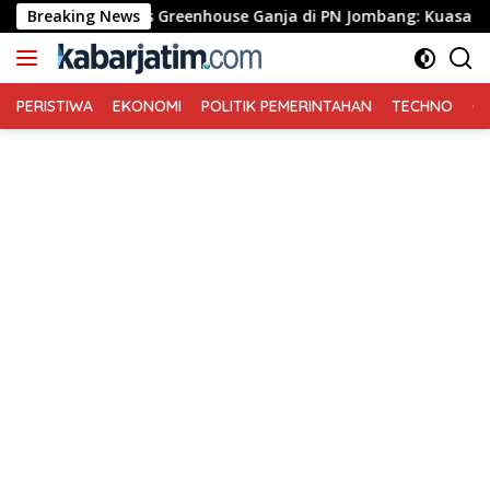
Langsung
 Pledoi Kasus Greenhouse Ganja di PN Jombang: Kuasa Hukum Mi
Breaking News
ke
konten
PERISTIWA
EKONOMI
POLITIK PEMERINTAHAN
TECHNO
Ga