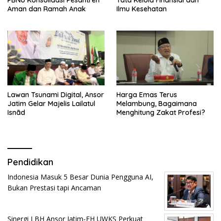
PBNU Konsolidasi Pesantren
Tata Kelola Finansial dan
Aman dan Ramah Anak
Ilmu Kesehatan
Lawan Tsunami Digital, Ansor
Harga Emas Terus
Jatim Gelar Majelis Lailatul
Melambung, Bagaimana
Isnād
Menghitung Zakat Profesi?
Pendidikan
Indonesia Masuk 5 Besar Dunia Pengguna AI,
Bukan Prestasi tapi Ancaman
Sinergi LBH Ansor Jatim-FH UWKS Perkuat