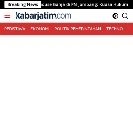
Langsung
us Greenhouse Ganja di PN Jombang: Kuasa Hukum Minta Tiga Te
Breaking News
ke
konten
PERISTIWA
EKONOMI
POLITIK PEMERINTAHAN
TECHNO
Ga