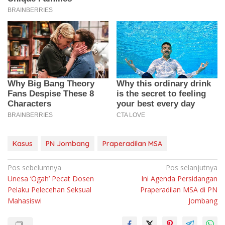
Kasus
PN Jombang
Praperadilan MSA
Navigasi
Pos sebelumnya
Pos selanjutnya
Unesa ‘Ogah’ Pecat Dosen
Ini Agenda Persidangan
pos
Pelaku Pelecehan Seksual
Praperadilan MSA di PN
Mahasiswi
Jombang