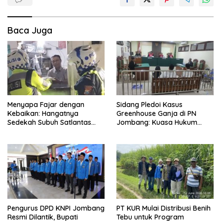
Baca Juga
Menyapa Fajar dengan
Sidang Pledoi Kasus
Kebaikan: Hangatnya
Greenhouse Ganja di PN
Sedekah Subuh Satlantas
Jombang: Kuasa Hukum
Polres Jombang di Tengah
Minta Tiga Terdakwa Divonis
Heningnya Pagi
Bebas dan Direhabilitasi
Pengurus DPD KNPI Jombang
PT KUR Mulai Distribusi Benih
Resmi Dilantik, Bupati
Tebu untuk Program