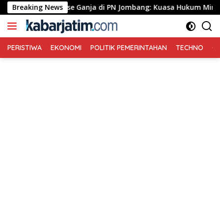
Langsung
Greenhouse Ganja di PN Jombang: Kuasa Hukum Minta Tiga Terda
Breaking News
ke
konten
PERISTIWA
EKONOMI
POLITIK PEMERINTAHAN
TECHNO
Ga