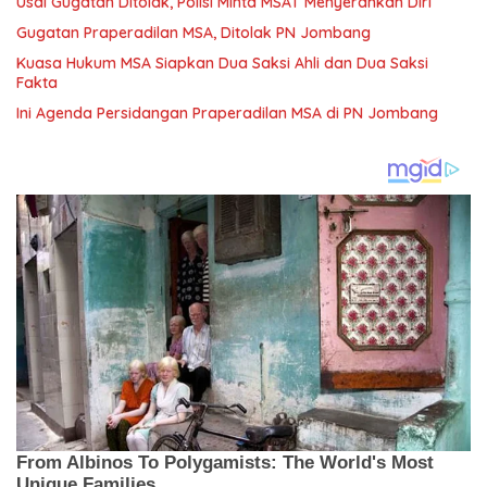
Usai Gugatan Ditolak, Polisi Minta MSAT Menyerahkan Diri
Gugatan Praperadilan MSA, Ditolak PN Jombang
Kuasa Hukum MSA Siapkan Dua Saksi Ahli dan Dua Saksi
Fakta
Ini Agenda Persidangan Praperadilan MSA di PN Jombang