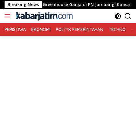
Langsung
g Pledoi Kasus Greenhouse Ganja di PN Jombang: Kuasa Hukum M
Breaking News
ke
konten
PERISTIWA
EKONOMI
POLITIK PEMERINTAHAN
TECHNO
Ga