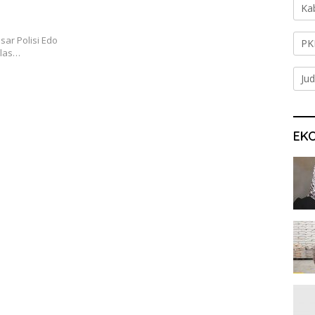
Ka
ar Polisi Edo
PK
Klas…
Jud
EK