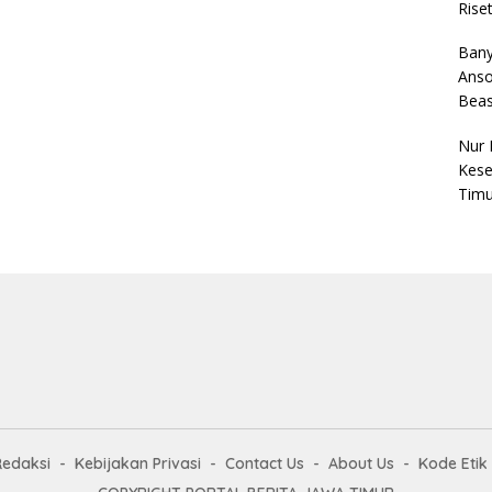
Rise
Bany
Anso
Bea
Nur 
Kese
Timu
Redaksi
Kebijakan Privasi
Contact Us
About Us
Kode Etik