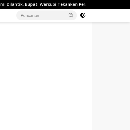
, Bupati Warsubi Tekankan Peran Strategis Pemuda
PT 