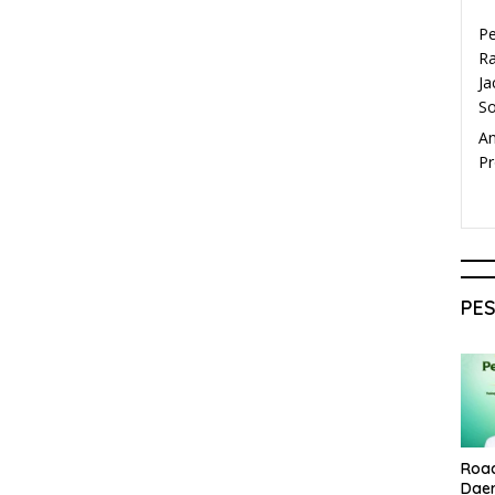
P
Ra
Ja
S
A
Pr
PE
Roa
Dae