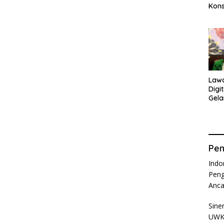
Kons
Ama
Ana
Law
Digi
Gela
Isnā
Pen
Indo
Peng
Anc
Sine
UWKS