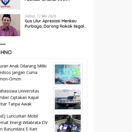
Momentum Kemandirian dan
Keadilan Bagi Rakyat Madura
Selasa, 12 Mei 2026
Gus Lilur Apresiasi Menkeu
Purbaya, Dorong Rokok Ilegal
Masuk Jalur Legal dan
Percepat KEK Tembakau
Madura
CHNO
uran Anak Dilarang Miliki
edsos Jangan Cuma
mon-Omon
hasiswa Universitas
mber Ciptakan Kapal
ntar Tanpa Awak
EJ Luncurkan Mobil
mat Energi Wilabrata DV
n Basundara E-Kart