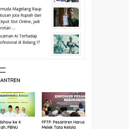
emuda Magelang Raup
tusan Juta Rupiah dari
ckpot Slot Online, Jadi
orotan …
ncaman AI Terhadap
ofesional di Bidang IT
SANTREN
dshow ke 4
FPTP: Pesantren Harus
rah, PBNU
Melek Tata Kelola