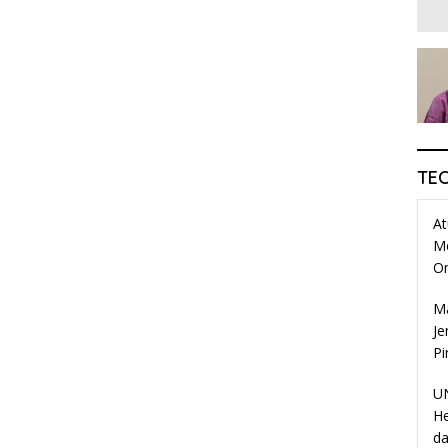
TE
At
M
O
Ma
Je
Pi
UN
He
da