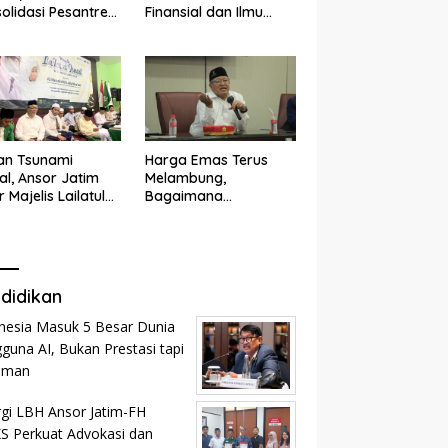
olidasi Pesantren
Finansial dan Ilmu
n dan Ramah
Kesehatan
k
an Tsunami
Harga Emas Terus
tal, Ansor Jatim
Melambung,
r Majelis Lailatul
Bagaimana
d
Menghitung Zakat
Profesi?
didikan
nesia Masuk 5 Besar Dunia
guna AI, Bukan Prestasi tapi
aman
rgi LBH Ansor Jatim-FH
 Perkuat Advokasi dan