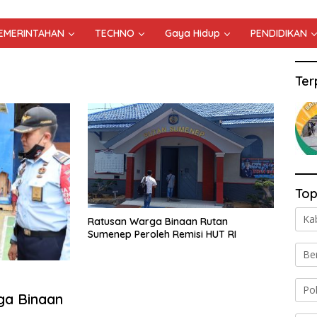
PEMERINTAHAN
TECHNO
Gaya Hidup
PENDIDIKAN
Ter
Top
Ka
Ratusan Warga Binaan Rutan
Sumenep Peroleh Remisi HUT RI
Be
Po
ga Binaan