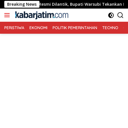
Langsung
 Jombang Resmi Dilantik, Bupati Warsubi Tekankan Peran Stra
Breaking News
ke
konten
PERISTIWA
EKONOMI
POLITIK PEMERINTAHAN
TECHNO
Ga