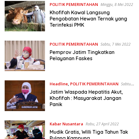
POLITIK PEMERINTAHAN
Minggu, 8 Mei 2022
Khofifah Kawal Langsung
Pengobatan Hewan Ternak yang
Terinfeksi PMK
POLITIK PEMERINTAHAN
Sabtu, 7 Mei 2022
Pemprov Jatim Tingkatkan
Pelayanan Faskes
Headline
,
POLITIK PEMERINTAHAN
Sabtu,
7 Mei 2022
Jatim Waspada Hepatitis Akut,
Khofifah : Masyarakat Jangan
Panik
Kabar Nusantara
Rabu, 27 April 2022
Mudik Gratis, Willi Tiga Tahun Tak
Pulang Kampung