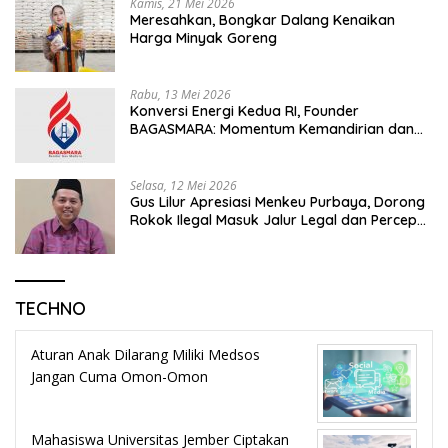
Kamis, 21 Mei 2026
Meresahkan, Bongkar Dalang Kenaikan
Harga Minyak Goreng
Rabu, 13 Mei 2026
Konversi Energi Kedua RI, Founder
BAGASMARA: Momentum Kemandirian dan
Keadilan Bagi Rakyat Madura
Selasa, 12 Mei 2026
Gus Lilur Apresiasi Menkeu Purbaya, Dorong
Rokok Ilegal Masuk Jalur Legal dan Percepat
KEK Tembakau Madura
TECHNO
Aturan Anak Dilarang Miliki Medsos
Jangan Cuma Omon-Omon
Mahasiswa Universitas Jember Ciptakan