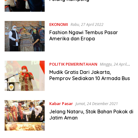
EKONOMI
Rabu, 27 April 2022
Fashion Ngawi Tembus Pasar
Amerika dan Eropa
POLITIK PEMERINTAHAN
Minggu, 24 April
2022
Mudik Gratis Dari Jakarta,
Pemprov Sediakan 10 Armada Bus
Kabar Pasar
Jumat, 24 Desember 2021
Jelang Nataru, Stok Bahan Pokok di
Jatim Aman