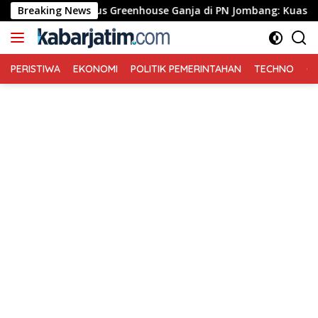
Langsung
ng Pledoi Kasus Greenhouse Ganja di PN Jombang: Kuasa Hukum 
Breaking News
ke
konten
PERISTIWA
EKONOMI
POLITIK PEMERINTAHAN
TECHNO
Ga