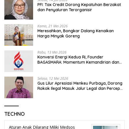
PFI: Tax Credit Dorong Kepatuhan Berzakat
dan Penyaluran Terorganisir
Kamis, 21 Mei 2026
Meresahkan, Bongkar Dalang Kenaikan
Harga Minyak Goreng
Rabu, 13 Mei 2026
Konversi Energi Kedua RI, Founder
BAGASMARA: Momentum Kemandirian dan
Keadilan Bagi Rakyat Madura
Selasa, 12 Mei 2026
Gus Lilur Apresiasi Menkeu Purbaya, Dorong
Rokok Ilegal Masuk Jalur Legal dan Percepat
KEK Tembakau Madura
TECHNO
Aturan Anak Dilarang Miliki Medsos