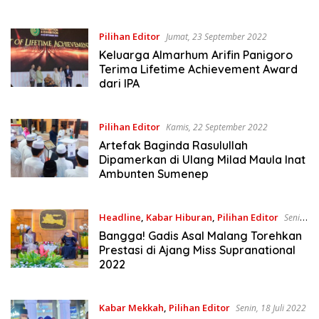
Pilihan Editor
Jumat, 23 September 2022
Keluarga Almarhum Arifin Panigoro
Terima Lifetime Achievement Award
dari IPA
Pilihan Editor
Kamis, 22 September 2022
Artefak Baginda Rasulullah
Dipamerkan di Ulang Milad Maula Inat
Ambunten Sumenep
Headline
,
Kabar Hiburan
,
Pilihan Editor
Senin,
18 Juli 2022
Bangga! Gadis Asal Malang Torehkan
Prestasi di Ajang Miss Supranational
2022
Kabar Mekkah
,
Pilihan Editor
Senin, 18 Juli 2022