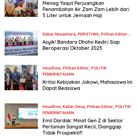
Menag Yaqut Perjuangkan
Penambahan Air Zam Zam Lebih dari
5 Liter untuk Jemaah Haji
Kabar Nusantara
,
PERISTIWA
,
Pilihan Editor
Senin, 18 Juli 2022
Asyik! Bandara Dhoho Kediri Siap
Beroperasi Oktober 2023
Headline
,
Pilihan Editor
,
POLITIK
PEMERINTAHAN
Minggu, 17 Juli 2022
Kritisi Kebijakan Jokowi, Mahasiswa Ini
Dapat Beasiswa
Headline
,
Kabar Desa
,
Pilihan Editor
,
POLITIK
PEMERINTAHAN
Kamis, 14 Juli 2022
Emil Dardak: Minat Gen Z di Sektor
Pertanian Sangat Kecil, Dianggap
Tidak Prospektif!