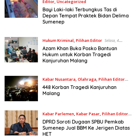
Editor
,
Uncategorized
Rabu, 11 Januari 2023
Bayi Laki-laki Terbungkus Tas di
Depan Tempat Praktek Bidan Delima
Sumenep
Hukum Kriminal
,
Pilihan Editor
Selasa, 4
Oktober 2022
Azam Khan Buka Posko Bantuan
Hukum untuk Korban Tragedi
Kanjuruhan Malang
Kabar Nusantara
,
Olahraga
,
Pilihan Editor
Senin, 3 Oktober 2022
448 Korban Tragedi Kanjuruhan
Malang
Kabar Parlemen
,
Kabar Pasar
,
Pilihan Editor
Kamis, 29 September 2022
DPRD Soroti Dugaan SPBU Pemkab
Sumenep Jual BBM Ke Jerigen Diatas
HET