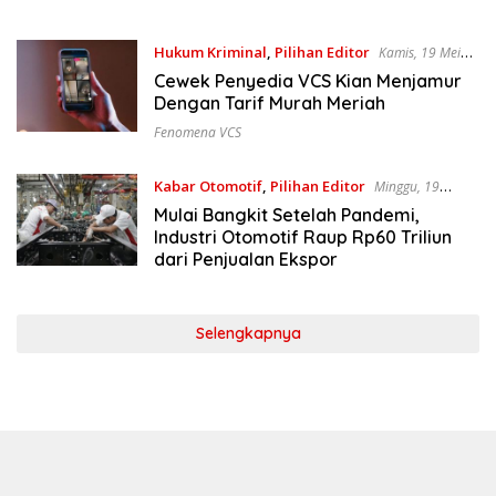
Hukum Kriminal
,
Pilihan Editor
Kamis, 19 Mei
2022
Cewek Penyedia VCS Kian Menjamur
Dengan Tarif Murah Meriah
Fenomena VCS
Kabar Otomotif
,
Pilihan Editor
Minggu, 19
Desember 2021
Mulai Bangkit Setelah Pandemi,
Industri Otomotif Raup Rp60 Triliun
dari Penjualan Ekspor
Selengkapnya