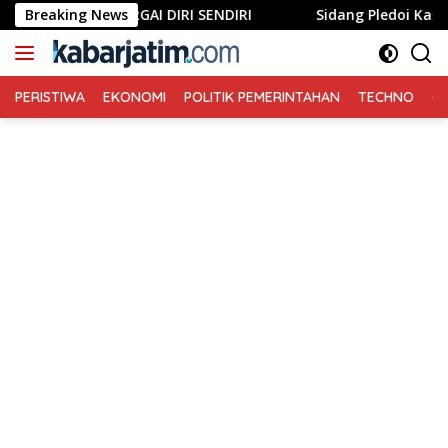
Langsung
Breaking News
MENGHARGAI DIRI SENDIRI
Sidang Pledoi Kasus Gr
ke
konten
PERISTIWA
EKONOMI
POLITIK PEMERINTAHAN
TECHNO
Ga