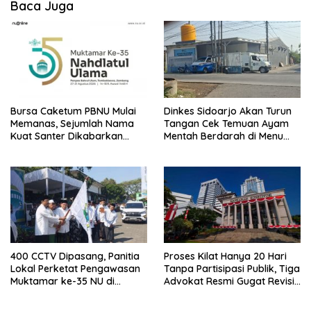
Baca Juga
Bursa Caketum PBNU Mulai
Dinkes Sidoarjo Akan Turun
Memanas, Sejumlah Nama
Tangan Cek Temuan Ayam
Kuat Santer Dikabarkan
Mentah Berdarah di Menu
Bakal Maju
MBG SPPG Singogalih
400 CCTV Dipasang, Panitia
Proses Kilat Hanya 20 Hari
Lokal Perketat Pengawasan
Tanpa Partisipasi Publik, Tiga
Muktamar ke-35 NU di
Advokat Resmi Gugat Revisi
Tambakberas Jombang
UU Polri ke MK