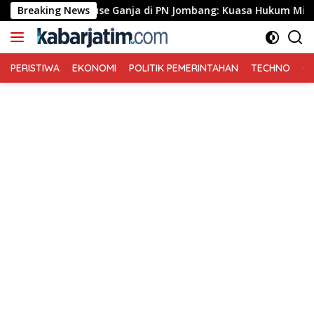
Langsung
Greenhouse Ganja di PN Jombang: Kuasa Hukum Minta Tiga Terda
Breaking News
ke
konten
PERISTIWA
EKONOMI
POLITIK PEMERINTAHAN
TECHNO
Ga