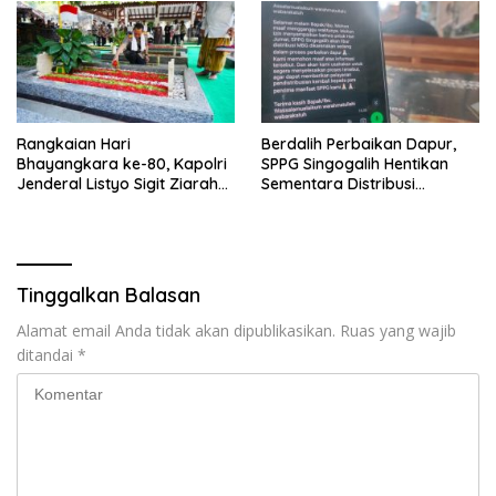
Rangkaian Hari
Berdalih Perbaikan Dapur,
Bhayangkara ke-80, Kapolri
SPPG Singogalih Hentikan
Jenderal Listyo Sigit Ziarah
Sementara Distribusi
ke Makam Gus Dur di
Makanan Bergizi Gratis
Tebuireng Jombang
Tinggalkan Balasan
Alamat email Anda tidak akan dipublikasikan.
Ruas yang wajib
ditandai
*