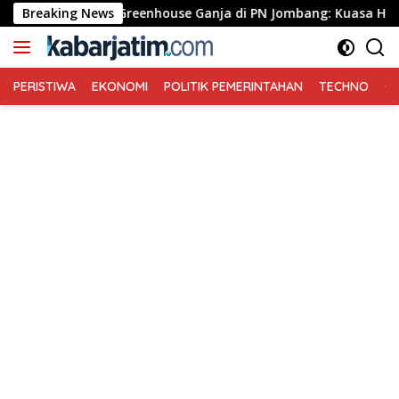
Langsung
Pledoi Kasus Greenhouse Ganja di PN Jombang: Kuasa Hukum Min
Breaking News
ke
konten
PERISTIWA
EKONOMI
POLITIK PEMERINTAHAN
TECHNO
Ga